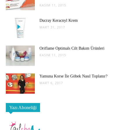
KASIM 11, 2015
Ducray Keracnyl Krem
MART 31, 2017
Oriflame Optimals Cilt Bakım Ürünleri
KASIM 11, 2015
Yamuna Korse İle Göbek Nasıl Toplanır?
MART 6, 2017
Yazı Aboneliği