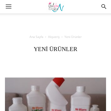
Ana Sayfa
Alışveriş
Yeni Ürünler
YENI ÜRÜNLER
Dekorasyon
Güncel yazılar
Marka Tanıtımları
Moda
Yeni Ürünler