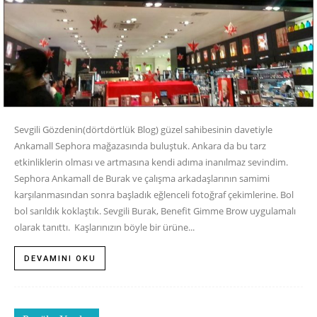
Sevgili Gözdenin(dörtdörtlük Blog) güzel sahibesinin davetiyle
Ankamall Sephora mağazasında buluştuk. Ankara da bu tarz
etkinliklerin olması ve artmasına kendi adıma inanılmaz sevindim.
Sephora Ankamall de Burak ve çalışma arkadaşlarının samimi
karşılanmasından sonra başladık eğlenceli fotoğraf çekimlerine. Bol
bol sarıldık koklaştık. Sevgili Burak, Benefit Gimme Brow uygulamalı
olarak tanıttı. Kaşlarınızın böyle bir ürüne...
DEVAMINI OKU