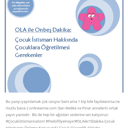
Bu yazıyı yayınlamak çok üzüyor beni ama 1 kişi bile faydalanırsa ne
mutlu bana :( onlineanne.com ‘dan Melike ve Pınar annelerin ortak
yayın yazısıdır. Biz de hep bir ağızdan seslerine ses katıyoruz:
#ÇocukİstismarınaSon! #PedofiliyeHayır!#OLAile15Dakika Çocuk
İstismarını Önleme Konusunda Çocuk Güvenliği Aktivite