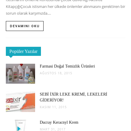
KitapçığıÇocuk istismarı her ülkede önlemler alınmasını gerektiren bir
sorun olarak karşımızda....
DEVAMINI OKU
Popüler Yazılar
Farmasi Doğal Temizlik Ürünleri
AĞUSTOS 18, 2015
SEBİ İXİR LEKE KREMİ, LEKELERİ
GİDERİYOR!
KASIM 11, 2015
Ducray Keracnyl Krem
MART 31, 2017