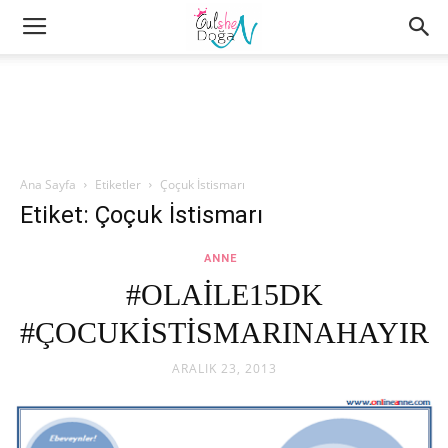
Ana Sayfa
Etiketler
Çoçuk İstismarı
Etiket: Çoçuk İstismarı
ANNE
#OLAİLE15DK
#ÇOCUKİSTİSMARINAHAYIR
ARALIK 23, 2013