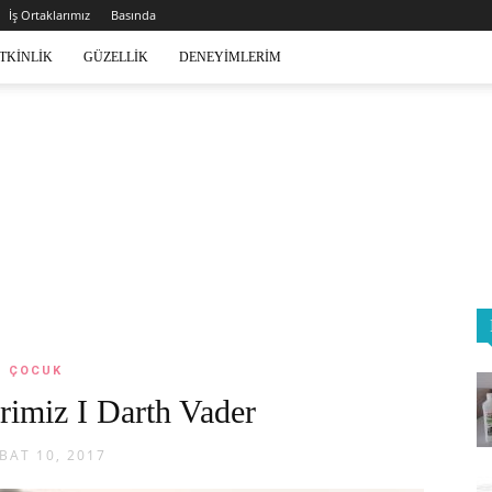
İş Ortaklarımız
Basında
TKINLIK
GÜZELLIK
DENEYIMLERIM
ÇOCUK
rimiz I Darth Vader
BAT 10, 2017