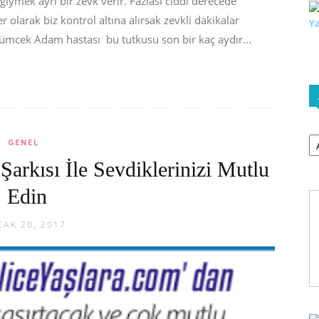
giymek ayrı bir zevk verir. Fazlası ciddi derecede
 olarak biz kontrol altına alırsak zevkli dakikalar
Örümcek Adam hastası bu tutkusu son bir kaç aydır...
Ar
GENEL
rkısı İle Sevdiklerinizi Mutlu
Edin
CAK 20, 2017