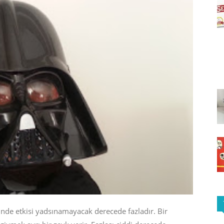
nde etkisi yadsınamayacak derecede fazladır. Bir