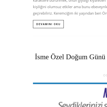
karaktere bürünmek, onun giydiği kıyafetleri 
kişiliğini olumsuz etkiler ama bunu ebeveynler
geçirebiliriz. Keremciğim iki yaşından beri 
DEVAMINI OKU
İsme Özel Doğum Günü Şa
O