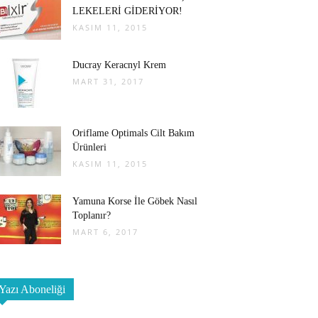
LEKELERİ GİDERİYOR!
KASIM 11, 2015
Ducray Keracnyl Krem
MART 31, 2017
Oriflame Optimals Cilt Bakım
Ürünleri
KASIM 11, 2015
Yamuna Korse İle Göbek Nasıl
Toplanır?
MART 6, 2017
Yazı Aboneliği