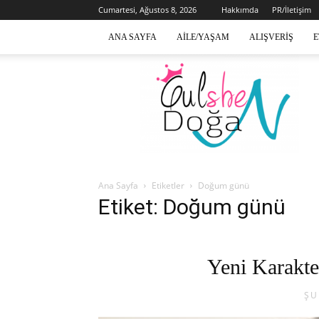
Cumartesi, Ağustos 8, 2026
Hakkımda
PR/İletişim
ANA SAYFA
AILE/YAŞAM
ALIŞVERIŞ
E
Gülsen
Doğan
Ana Sayfa
Etiketler
Doğum günü
Etiket: Doğum günü
Yeni Karakte
ŞU