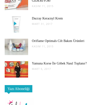
GİDERİYOR!
KASIM 11, 2015
Ducray Keracnyl Krem
MART 31, 2017
Oriflame Optimals Cilt Bakım Ürünleri
KASIM 11, 2015
Yamuna Korse İle Göbek Nasıl Toplanır?
MART 6, 2017
Yazı Aboneliği