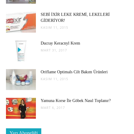
SEBİ İXİR LEKE KREMİ, LEKELERİ
GİDERİYOR!
KASIM 11, 2015
Ducray Keracnyl Krem
MART 31, 2017
Oriflame Optimals Cilt Bakım Ürünleri
KASIM 11, 2015
Yamuna Korse İle Göbek Nasıl Toplanır?
MART 6, 2017
Yazı Aboneliği