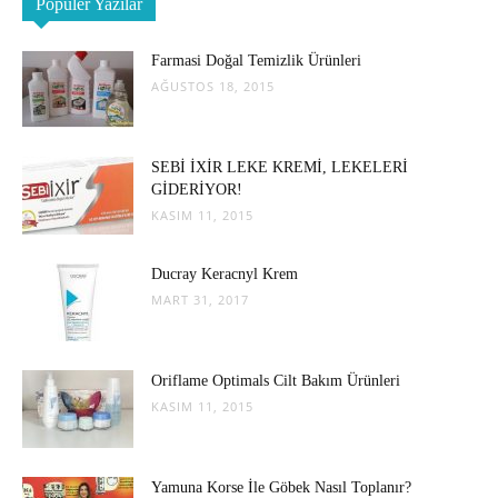
Popüler Yazılar
Farmasi Doğal Temizlik Ürünleri
AĞUSTOS 18, 2015
SEBİ İXİR LEKE KREMİ, LEKELERİ
GİDERİYOR!
KASIM 11, 2015
Ducray Keracnyl Krem
MART 31, 2017
Oriflame Optimals Cilt Bakım Ürünleri
KASIM 11, 2015
Yamuna Korse İle Göbek Nasıl Toplanır?