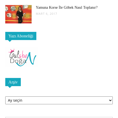
Yamuna Korse İle Göbek Nasıl Toplanır?
MART 6, 2017
Yazı Aboneliği
Arşiv
Arşiv