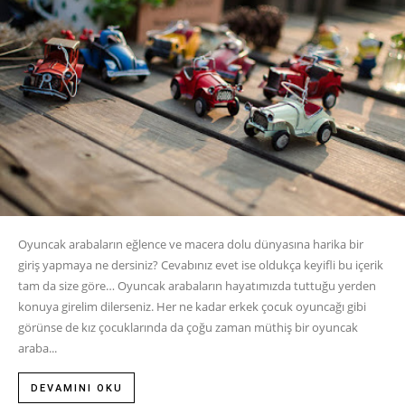
Oyuncak arabaların eğlence ve macera dolu dünyasına harika bir
giriş yapmaya ne dersiniz? Cevabınız evet ise oldukça keyifli bu içerik
tam da size göre… Oyuncak arabaların hayatımızda tuttuğu yerden
konuya girelim dilerseniz. Her ne kadar erkek çocuk oyuncağı gibi
görünse de kız çocuklarında da çoğu zaman müthiş bir oyuncak
araba...
DEVAMINI OKU