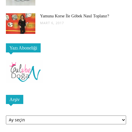
Yamuna Korse İle Göbek Nasıl Toplanır?
MART 6, 2017
Yazı Aboneliği
Arşiv
Arşiv