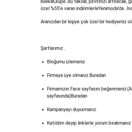
bileklik,küpe..Bu takılar, pırıltınızı artıraca
özel %55’e varan indirimlerleYenimoda’da…İnc
Aranızdan bir kişiye çok özel bir hediyemiz ol
Şartlarımız ..
Bloğumu izlemeniz
Firmaya üye olmanız.
Buradan
Firmamızın Face sayfasını beğenmeniz.(A
sayfasında)
Buradan
Kampanyayı duyurmanız.
Katıldım deyip linklerle yorum bırakmanız