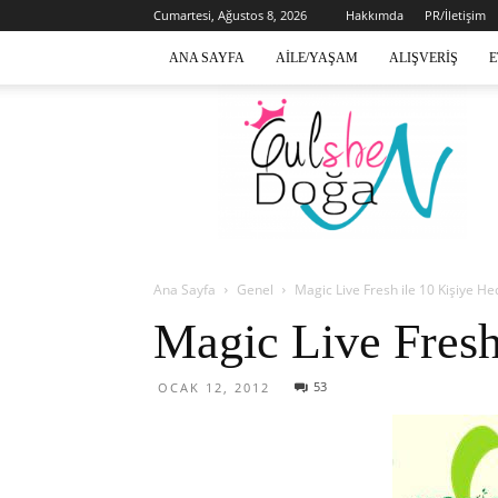
Cumartesi, Ağustos 8, 2026
Hakkımda
PR/İletişim
ANA SAYFA
AILE/YAŞAM
ALIŞVERIŞ
E
Gülsen
Doğan
Ana Sayfa
Genel
Magic Live Fresh ile 10 Kişiye H
Magic Live Fresh
53
OCAK 12, 2012