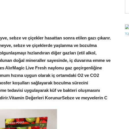
ve, sebze ve çiçekler hasattan sonra etilen gazı çıkarır.
meyve, sebze ve çiçeklerde yaşlanma ve bozulma
olgunlaşmayı hızlandıran diğer gazları (etil alkol,
bulunan doğal mineraller sayesinde, iç duvarına emme ve
es Alır
Magic Live Fresh naylonu gaz geçirgenliğine
lunum hızına uygun olarak iç ortamdaki O2 ve CO2
osfer koşulları sağlayarak bozulma sürecini
eme tedavisi uygulayarak küf ve bakteri oluşmasını
irir.
Vitamin Değerleri Korunur
Sebze ve meyvelerin C