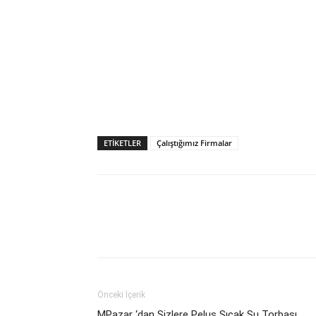
ETIKETLER
Çalıştığımız Firmalar
Önceki İçerik
MPazar ‘dan Sizlere Peluş Sıcak Su Torbası..