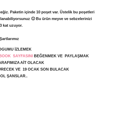
ceğiz. Paketin içinde 10 poşet var. Üstelik bu poşetleri
llanabiliyorsunuz 🙂 Bu ürün meyve ve sebzelerinizi
3 kat uzuyor.
Şartlarımız
OGUMU İZLEMEK
BOOK SAYFASINI
BEĞENMEK VE PAYLAŞMAK
RAFIMIZA AİT OLACAK
ÜRECEK VE 19 OCAK SON BULACAK
OL ŞANSLAR..