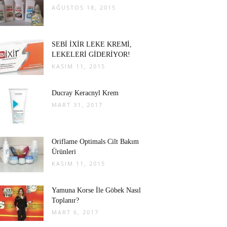
AĞUSTOS 18, 2015
SEBİ İXİR LEKE KREMİ,
LEKELERİ GİDERİYOR!
KASIM 11, 2015
Ducray Keracnyl Krem
MART 31, 2017
Oriflame Optimals Cilt Bakım
Ürünleri
KASIM 11, 2015
Yamuna Korse İle Göbek Nasıl
Toplanır?
MART 6, 2017