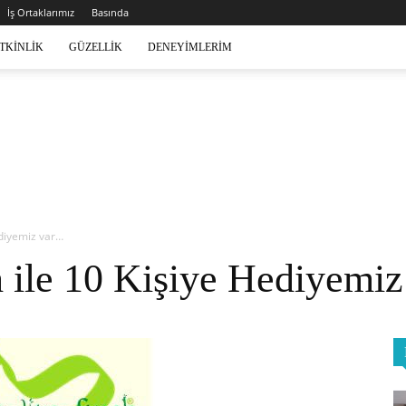
İş Ortaklarımız
Basında
TKINLIK
GÜZELLIK
DENEYIMLERIM
ediyemiz var…
 ile 10 Kişiye Hediyemi