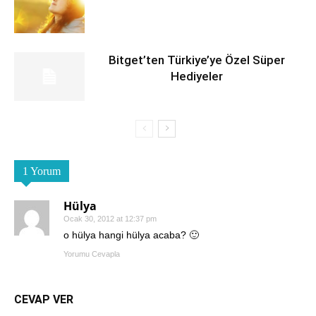
Bitget’ten Türkiye’ye Özel Süper
Hediyeler
1 Yorum
Hülya
Ocak 30, 2012 at 12:37 pm
o hülya hangi hülya acaba? 🙂
Yorumu Cevapla
CEVAP VER