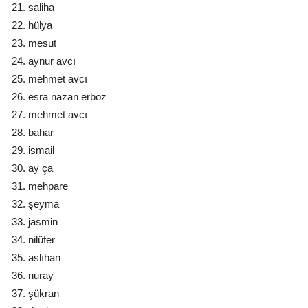
saliha
hülya
mesut
aynur avcı
mehmet avcı
esra nazan erboz
mehmet avcı
bahar
ismail
ay ça
mehpare
şeyma
jasmin
nilüfer
aslıhan
nuray
şükran