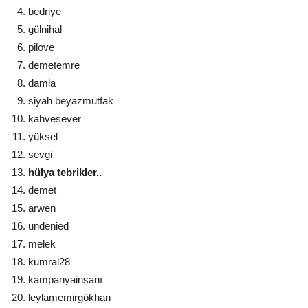
bedriye
gülnihal
pilove
demetemre
damla
siyah beyazmutfak
kahvesever
yüksel
sevgi
hülya tebrikler..
demet
arwen
undenied
melek
kumral28
kampanyainsanı
leylamemirgökhan