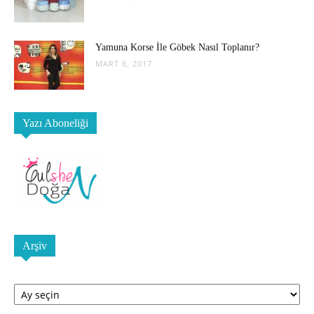
Yamuna Korse İle Göbek Nasıl Toplanır?
MART 6, 2017
Yazı Aboneliği
Arşiv
Arşiv