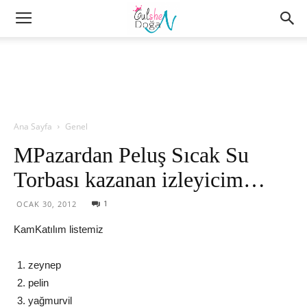
Ana Sayfa
Genel
MPazardan Peluş Sıcak Su
Torbası kazanan izleyicim…
1
OCAK 30, 2012
KamKatılım listemiz
zeynep
pelin
yağmurvil