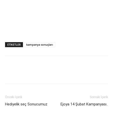
ETIKETLER
kampanya sonuçları
Önceki İçerik
Sonraki İçerik
Hediyelik seç Sonucumuz
Ejoya 14 Şubat Kampanyası..