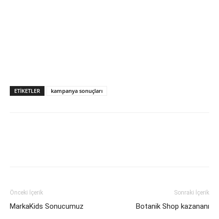
ETIKETLER
kampanya sonuçları
Önceki İçerik
Sonraki İçerik
MarkaKids Sonucumuz
Botanik Shop kazananı