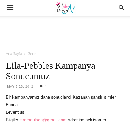
Ana Sayfa
Genel
Lila-Pebbles Kampanya
Sonucumuz
0
MAYIS 28, 2012
Bir kampanyamız daha sonuçlandı Kazanan şanslı isimler
Funda
Levent us
Bilgileri
smmgulsen@gmail.com
adresine bekliyorum.