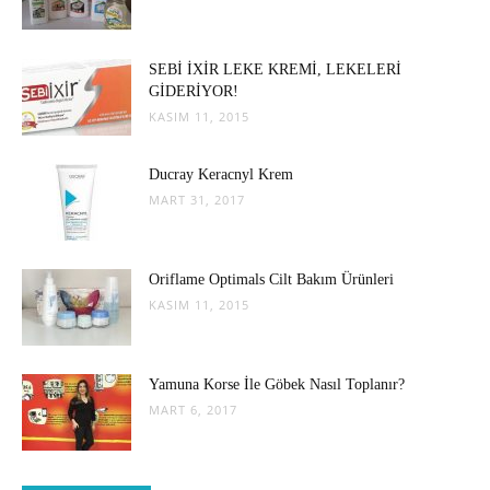
SEBİ İXİR LEKE KREMİ, LEKELERİ
GİDERİYOR!
KASIM 11, 2015
Ducray Keracnyl Krem
MART 31, 2017
Oriflame Optimals Cilt Bakım Ürünleri
KASIM 11, 2015
Yamuna Korse İle Göbek Nasıl Toplanır?
MART 6, 2017