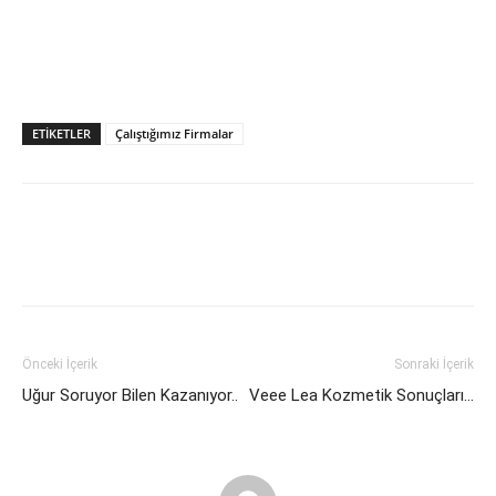
ETIKETLER
Çalıştığımız Firmalar
Önceki İçerik
Sonraki İçerik
Uğur Soruyor Bilen Kazanıyor..
Veee Lea Kozmetik Sonuçları…