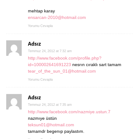
mehtap karay
ensarcan-2010@hotmail.com
Yorumu Cevapla
Adsız
Temmuz 24, 2012 at 7:32 am
http://www.facebook.com/profile.php?
id=100002641691223
nesrın cıraklı sart tamam
tear_of_the_sun_01@hotmail.com
Yorumu Cevapla
Adsız
Temmuz 24, 2012 at 7:35 am
http://www.facebook.com/nazmiye.ustun.7
nazmıye üstün
teksun01@hotmail.com
tamamdr begenıp paylastım.