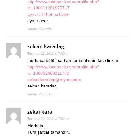
http://www.facebook.com/profile.php?
id=100001281925717
aynurcr@hotmail.com
aynur acar
Yorumu Cevapla
selcan karadag
Temmuz 22, 2012 at 7:00 pm
merhaba bütün şartları tamamladım face linkim
http://www.facebook.com/profile.php?
id=100002680311730
selcankaradag@mynet.com
selcan karadag
Yorumu Cevapla
zekai kara
Temmuz 22, 2012 at 7:02 pm
Merhaba ..
Tüm şartlar tamandır..