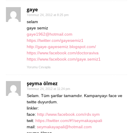
gaye
Temmuz 24, 2012 at 8:25 pm
selam
gaye semiz
gaye1962@hotmail.com
https://twitter.com/gayesemiz1
http://gaye-gayesemiz.blogspot.com/
https://www.facebook.com/doctoraviva
https://www.facebook.com/gaye.semiz1
Yorumu Cevapla
şeyma ölmez
Temmuz 24, 2012 at 11:24 pm
Selam. Tüm şartlar tamamdır. Kampanyayı face ve
twitte duyurdum.
linkler:
face:
http://www.facebook.com/rdv.sym
twit:
https://twitter.com/#!/seymakayapali
mail:
seymakayapali@hotmail.com