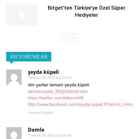
Bitget’ten Türkiye’ye Özel Süper
Hediyeler
101 YORUMLAR
şeyda küpeli
Temmuz 20, 2012 at 2:19 pm
slm şartlar tamam şeyda küpeli
serkanseyda_06@hotmal.com
https://twitter.com/biberon06
http://www.facebook.com/seyda.kupeli.9?ref=tn_tnmn
Yorumu Cevapla
Damla
Temmuz 20, 2012 at 2:26 pm