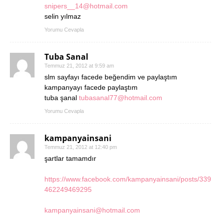
snipers__14@hotmail.com
selin yılmaz
Yorumu Cevapla
Tuba Sanal
Temmuz 21, 2012 at 9:59 am
slm sayfayı facede beğendim ve paylaştım
kampanyayı facede paylaştım
tuba şanal
tubasanal77@hotmail.com
Yorumu Cevapla
kampanyainsani
Temmuz 21, 2012 at 12:40 pm
şartlar tamamdır
https://www.facebook.com/kampanyainsani/posts/339
462249469295
kampanyainsani@hotmail.com