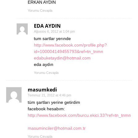
ERKAN AYDIN
Yorumu Cevapla
EDA AYDIN
Ağustos 6, 2012 at 1:04 pm
tum sartlar yerınde
http://www.facebook.com/profile.php?
id=100004149455793&ref=tn_tnmn
edabuketaydin@hotmail.com
eda aydın
Yorumu Cevapla
masumkedi
Temmuz 21, 2012 at 4:46 pm
tüm şartları yerine getirdim
facebook hesabım:
http://www.facebook.com/burcu.ekici.33?ref=tn_tnmn
masuminciler@hotmail.com.tr
Yorumu Cevapla