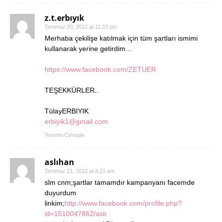
z.t.erbıyık
Temmuz 20, 2012 at 11:23 pm
Merhaba çekilişe katılmak için tüm şartları ismimi
kullanarak yerine getirdim…
https://www.facebook.com/ZETUER
TEŞEKKÜRLER..
TülayERBIYIK
erbiyik1@gmail.com
Yorumu Cevapla
aslıhan
Temmuz 21, 2012 at 8:21 am
slm cnm;şartlar tamamdır kampanyanı facemde
duyurdum
linkim;
http://www.facebook.com/profile.php?
id=1510047862/aslı