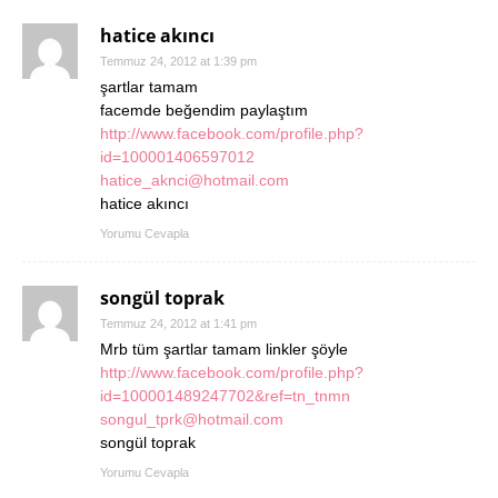
hatice akıncı
Temmuz 24, 2012 at 1:39 pm
şartlar tamam
facemde beğendim paylaştım
http://www.facebook.com/profile.php?
id=100001406597012
hatice_aknci@hotmail.com
hatice akıncı
Yorumu Cevapla
songül toprak
Temmuz 24, 2012 at 1:41 pm
Mrb tüm şartlar tamam linkler şöyle
http://www.facebook.com/profile.php?
id=100001489247702&ref=tn_tnmn
songul_tprk@hotmail.com
songül toprak
Yorumu Cevapla