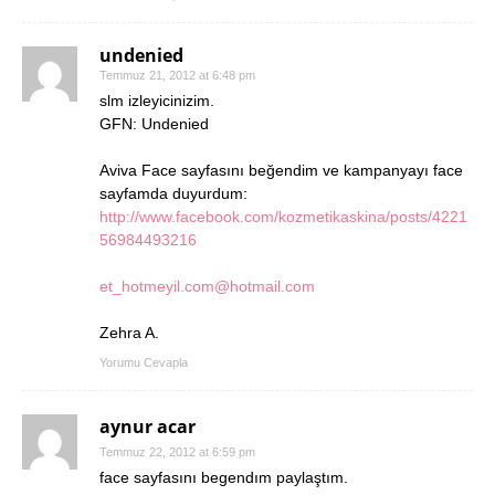
undenied
Temmuz 21, 2012 at 6:48 pm
slm izleyicinizim.
GFN: Undenied
Aviva Face sayfasını beğendim ve kampanyayı face
sayfamda duyurdum:
http://www.facebook.com/kozmetikaskina/posts/4221
56984493216
et_hotmeyil.com@hotmail.com
Zehra A.
Yorumu Cevapla
aynur acar
Temmuz 22, 2012 at 6:59 pm
face sayfasını begendım paylaştım.