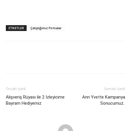
ETIKETLER
Çalıştığımız Firmalar
Önceki İçerik
Sonraki İçerik
Alışveriş Rüyası ile 2 İzleyicime
Ann Yvette Kampanya
Bayram Hediyemiz
Sonucumuz..