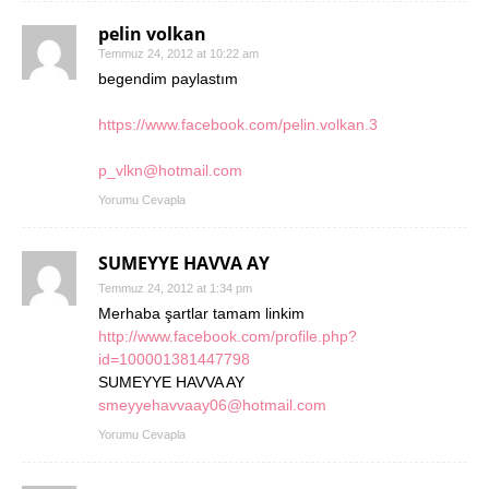
pelin volkan
Temmuz 24, 2012 at 10:22 am
begendim paylastım
https://www.facebook.com/pelin.volkan.3
p_vlkn@hotmail.com
Yorumu Cevapla
SUMEYYE HAVVA AY
Temmuz 24, 2012 at 1:34 pm
Merhaba şartlar tamam linkim
http://www.facebook.com/profile.php?
id=100001381447798
SUMEYYE HAVVA AY
smeyyehavvaay06@hotmail.com
Yorumu Cevapla