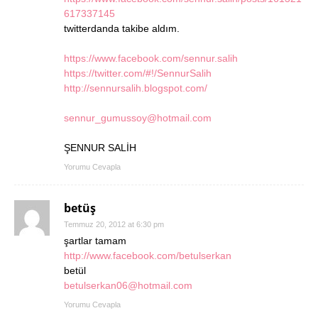
617337145
twitterdanda takibe aldım.
https://www.facebook.com/sennur.salih
https://twitter.com/#!/SennurSalih
http://sennursalih.blogspot.com/
sennur_gumussoy@hotmail.com
ŞENNUR SALİH
Yorumu Cevapla
betüş
Temmuz 20, 2012 at 6:30 pm
şartlar tamam
http://www.facebook.com/betulserkan
betül
betulserkan06@hotmail.com
Yorumu Cevapla