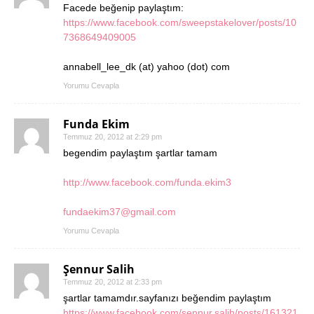
Facede beğenip paylaştım:
https://www.facebook.com/sweepstakelover/posts/10
7368649409005
annabell_lee_dk (at) yahoo (dot) com
Yorumu Cevapla
Funda Ekim
Temmuz 20, 2012 at 2:29 pm
begendim paylaştım şartlar tamam
http://www.facebook.com/funda.ekim3
fundaekim37@gmail.com
Yorumu Cevapla
Şennur Salih
Temmuz 20, 2012 at 2:33 pm
şartlar tamamdır.sayfanızı beğendim paylaştım
https://www.facebook.com/sennur.salih/posts/161321