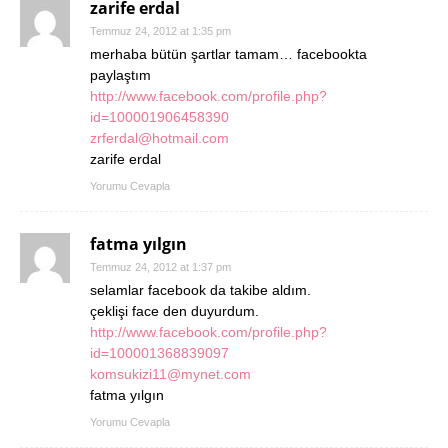
zarife erdal
Temmuz 24, 2012 at 1:35 pm
merhaba bütün şartlar tamam… facebookta
paylaştım
http://www.facebook.com/profile.php?
id=100001906458390
zrferdal@hotmail.com
zarife erdal
Yorumu Cevapla
fatma yılgın
Temmuz 24, 2012 at 1:37 pm
selamlar facebook da takibe aldım.
çeklişi face den duyurdum.
http://www.facebook.com/profile.php?
id=100001368839097
komsukizi11@mynet.com
fatma yılgın
Yorumu Cevapla