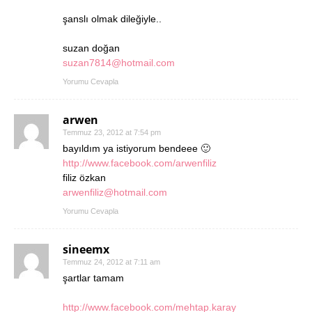
şanslı olmak dileğiyle..
suzan doğan
suzan7814@hotmail.com
Yorumu Cevapla
arwen
Temmuz 23, 2012 at 7:54 pm
bayıldım ya istiyorum bendeee 🙂
http://www.facebook.com/arwenfiliz
filiz özkan
arwenfiliz@hotmail.com
Yorumu Cevapla
sineemx
Temmuz 24, 2012 at 7:11 am
şartlar tamam
http://www.facebook.com/mehtap.karay