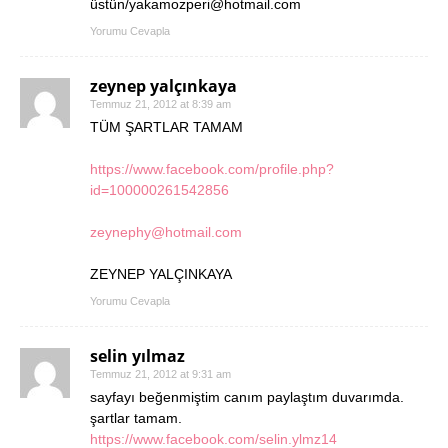
üstün/yakamozperi@hotmail.com
Yorumu Cevapla
zeynep yalçınkaya
Temmuz 21, 2012 at 8:39 am
TÜM ŞARTLAR TAMAM
https://www.facebook.com/profile.php?
id=100000261542856
zeynephy@hotmail.com
ZEYNEP YALÇINKAYA
Yorumu Cevapla
selin yılmaz
Temmuz 21, 2012 at 9:31 am
sayfayı beğenmiştim canım paylaştım duvarımda.
şartlar tamam.
https://www.facebook.com/selin.ylmz14