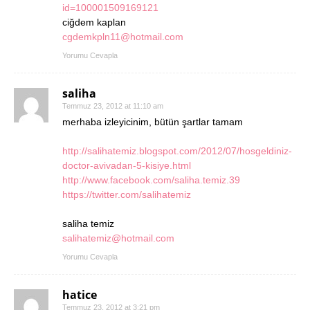
id=100001509169121
ciğdem kaplan
cgdemkpln11@hotmail.com
Yorumu Cevapla
saliha
Temmuz 23, 2012 at 11:10 am
merhaba izleyicinim, bütün şartlar tamam
http://salihatemiz.blogspot.com/2012/07/hosgeldiniz-
doctor-avivadan-5-kisiye.html
http://www.facebook.com/saliha.temiz.39
https://twitter.com/salihatemiz
saliha temiz
salihatemiz@hotmail.com
Yorumu Cevapla
hatice
Temmuz 23, 2012 at 3:21 pm