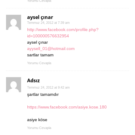
Yorumu Cevapla
aysel çınar
Temmuz 24, 2012 at 7:39 am
http://www.facebook.com/profile.php?
id=100000576632954
aysel çınar
ayysell_01@hotmail.com
sartlar tamam
Yorumu Cevapla
Adsız
Temmuz 24, 2012 at 9:42 am
şartlar tamamdır
https://www.facebook.com/asiye.kose.180
asiye köse
Yorumu Cevapla