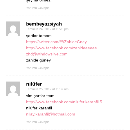
şeyma ölmez.
Yorumu Cevapla
bembeyazsiyah
Temmuz 24, 2012 at 11:28 pm
şartlar tamam
https://twitter.com/#!/ZahideGney
http://www.facebook.com/zahideeeeee
zhd@windowslive.com
zahide güney
Yorumu Cevapla
nilüfer
Temmuz 25, 2012 at 11:37 am
slm şartlar tmm
http://www.facebook.com/nilufer.karanfil.5
nilüfer karanfil
nilay.karanfil@hotmail.com
Yorumu Cevapla