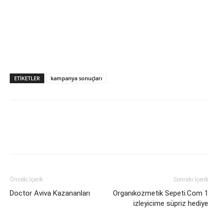
ETIKETLER
kampanya sonuçları
Önceki İçerik
Sonraki İçerik
Doctor Aviva Kazananları
Organıkozmetik Sepeti.Com 1
izleyicime süpriz hediye