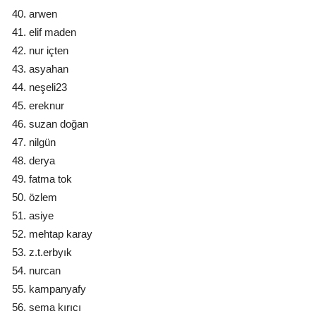
arwen
elif maden
nur içten
asyahan
neşeli23
ereknur
suzan doğan
nilgün
derya
fatma tok
özlem
asiye
mehtap karay
z.t.erbyık
nurcan
kampanyafy
sema kırıcı