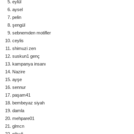
eylül
aysel
pelin
şengül
sebnemden motifler
ceylis
shimuzi zen
suskun1 genç
kampanya insanı
Nazire
ayşe
sennur
paşam41
bembeyaz siyah
damla
mehpare01
glmcn
nilsuli