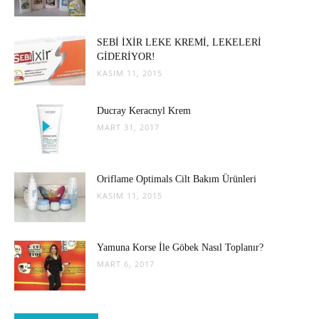
SEBİ İXİR LEKE KREMİ, LEKELERİ
GİDERİYOR!
KASIM 11, 2015
Ducray Keracnyl Krem
MART 31, 2017
Oriflame Optimals Cilt Bakım Ürünleri
KASIM 11, 2015
Yamuna Korse İle Göbek Nasıl Toplanır?
MART 6, 2017