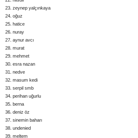
zeynep yalçınkaya
oğuz
hatice
nuray
aynur avcı
murat
mehmet
esra nazan
nedve
masum kedi
serpil smb
perihan uğurlu
berna
deniz öz
sinemin baharı
undenied
meltem