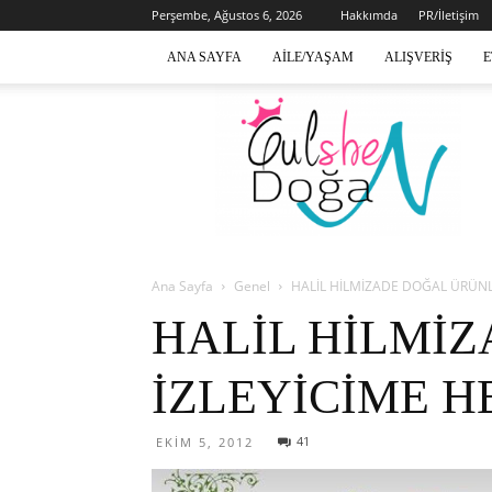
Perşembe, Ağustos 6, 2026
Hakkımda
PR/İletişim
ANA SAYFA
AILE/YAŞAM
ALIŞVERIŞ
E
Gülsen
Doğan
Ana Sayfa
Genel
HALİL HİLMİZADE DOĞAL ÜRÜNLE
HALİL HİLMİZ
İZLEYİCİME H
41
EKIM 5, 2012