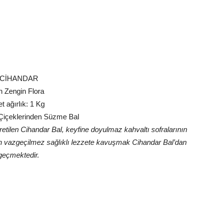
CİHANDAR
n Zengin Flora
t ağırlık: 1 Kg
Çiçeklerinden Süzme Bal
etilen Cihandar Bal, keyfine doyulmaz kahvaltı sofralarının
çin vazgeçilmez sağlıklı lezzete kavuşmak Cihandar Bal’dan
geçmektedir.