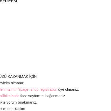
 HEDİYESİ
ZÜ KAZANMAK İÇİN
leyicim olmanız.
unlerimiz.html?page=shop.registration
üye olmanız.
lilhilmizade
face sayfamızı beğenmeniz
irlikte yorum bırakmanız.
ekim son katılım