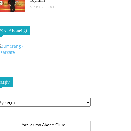
Toplanır?
MART 6, 2017
Yazı Aboneliği
Arşiv
şiv
Yazılarıma Abone Olun: