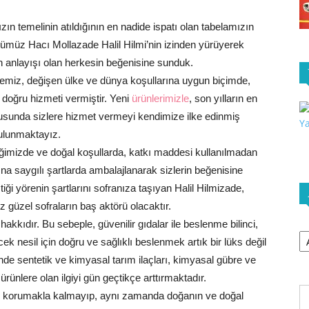
n temelinin atıldığının en nadide ispatı olan tabelamızın
yüğümüz Hacı Mollazade Halil Hilmi’nin izinden yürüyerek
n anlayışı olan herkesin beğenisine sunduk.
ilemiz, değişen ülke ve dünya koşullarına uygun biçimde,
 doğru hizmeti vermiştir. Yeni
ürünlerimizle
, son yılların en
nusunda sizlere hizmet vermeyi kendimize ilke edinmiş
ulunmaktayız.
tliğimizde ve doğal koşullarda, katkı maddesi kullanılmadan
rına saygılı şartlarda ambalajlanarak sizlerin beğenisine
tiği yörenin şartlarını sofranıza taşıyan Halil Hilmizade,
ız güzel sofraların baş aktörü olacaktır.
akkıdır. Bu sebeple, güvenilir gıdalar ile beslenme bilinci,
Ar
ecek nesil için doğru ve sağlıklı beslenmek artık bir lüks değil
rinde sentetik ve kimyasal tarım ilaçları, kimyasal gübre ve
rünlere olan ilgiyi gün geçtikçe arttırmaktadır.
mız korumakla kalmayıp, aynı zamanda doğanın ve doğal