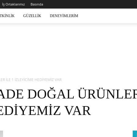
İş Ortaklarımız
Basında
TKINLIK
GÜZELLIK
DENEYIMLERIM
R İLE 1 İZLEYİCİME HEDİYEMİZ VAR
ADE DOĞAL ÜRÜNLER 
EDİYEMİZ VAR