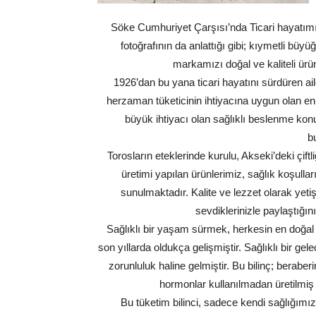
Söke Cumhuriyet Çarşısı’nda Ticari hayatımızı
fotoğrafının da anlattığı gibi; kıymetli bü
markamızı doğal ve kaliteli ürü
1926’dan bu yana ticari hayatını sürdüren a
herzaman tüketicinin ihtiyacına uygun olan en
büyük ihtiyacı olan sağlıklı beslenme ko
b
Torosların eteklerinde kurulu, Akseki’deki çif
üretimi yapılan ürünlerimiz, sağlık koşulla
sunulmaktadır. Kalite ve lezzet olarak yetiş
sevdiklerinizle paylaştığın
Sağlıklı bir yaşam sürmek, herkesin en doğal h
son yıllarda oldukça gelişmiştir. Sağlıklı bir gel
zorunluluk haline gelmiştir. Bu bilinç; berabe
hormonlar kullanılmadan üretilmiş ü
Bu tüketim bilinci, sadece kendi sağlığı