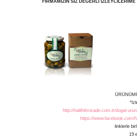
FİRMAMIZIN SİZ DEĞERLİ İZLEYCİLERİME
ÜRÜNÜMÜ
*İz
http://halilhilmizade.com.tr/dogal-ur
https://www.facebook.com/ha
linklerle b
19 