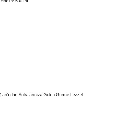
 Hacim: 500 ml.
ğları’ndan Sofralarınıza Gelen Gurme Lezzet