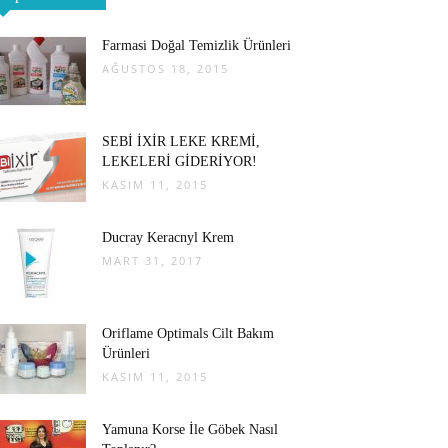
Farmasi Doğal Temizlik Ürünleri
AĞUSTOS 18, 2015
SEBİ İXİR LEKE KREMİ,
LEKELERİ GİDERİYOR!
KASIM 11, 2015
Ducray Keracnyl Krem
MART 31, 2017
Oriflame Optimals Cilt Bakım
Ürünleri
KASIM 11, 2015
Yamuna Korse İle Göbek Nasıl