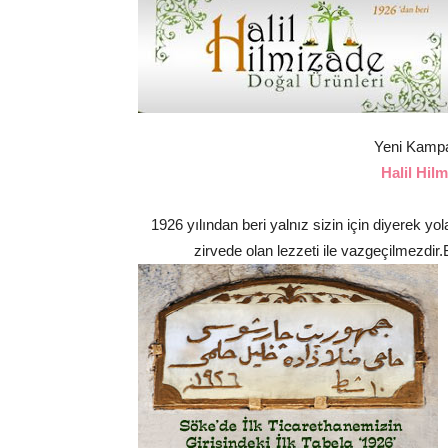
Yeni Kampa
Halil Hil
1926 yılından beri yalnız sizin için diyerek yol
zirvede olan lezzeti ile vazgeçilmezdir.