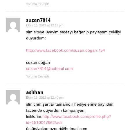
Yorumu Cevapla
suzan7814
Ekim 16, 2012 at 12:11 pm
slm.siteye üyeyim sayfayı beğenip paylaştım çekilişi
duyurdum:
http://www.facebook.com/suzan.dogan.754
suzan doğan
suzan7814@hotmail.com
Yorumu Cevapla
aslıhan
Ekim 16, 2012 at 12:40 pm
slm cnm;şartlar tamamdır hediyelerine bayıldım
facemde duyurdum kampanyanı
linklerim;
http://www.facebook.com/profile.php?
id=1510047862/aslı
üstün/yakamozperi@hotmail.com