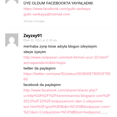
ÜYE OLDUM FACEBOOKTA YAYINLADIM.
https://www.facebook.com/gulin.sarikaya
gulin-sarikaya@hotmail.com
Yorumu Cevapla
Zeyzey91
Ekim 31, 2012 at 11:18 am
merhaba zynp köse adıyla blogun izleyisiyim.
siteye üyeyim
http://www.isotpazari.com/isot-kirmizi-urun-10.html?
act=siparislerim&id=hepsi
twitter da paylaştım
https://twitter.com/year91/status/2636005780919705
60
facebook da paylaştım
http://www.facebook.com/sharer/sharer.php?
u=http%3A%2F%2Fkereminannisi.blogspot.com%2F
2012%2F10%2Fisotpazaricom-dan-1-izleyicime-
isot.html%3Fspref%3Dfb&t=%C4%B0sotpazari.com+
%27dan+1+izleyicime+%C4%B0sot+hediyemiz
……