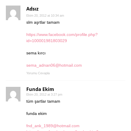
Adsız
Ekim 20, 2012 at 10:34 am
slm aşrtlar tamam
https://www.facebook.com/profile.php?
id=100001981803029
sema kırcı
sema_adnan06@hotmail.com
Yorumu Cevapla
Funda Ekim
Ekim 20, 2012 at 3:27 pm
tüm şartlar tamam
funda ekim
fnd_ank_1989@hotmail.com