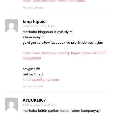
https://www.facebook.com/funda.ekim3
Yorumu Cevapla
kmp hippie
Ekim 20, 2012 at 11:45 pm
merhaba blogunun izleyicisiyim
siteye üyeyim
çekilişini ve siteyi facebook ve profilimde paylaştım
https://www.facebook.com/hip.hippie.5/posts/438269
856236038
sevgiler 🙂
Selma Onart
kmphippie@gmail.com
Yorumu Cevapla
AYBUKE067
Ekim 21, 2012 at 11:28 am
merhaba bütün şartları tamamladım kampanyayı