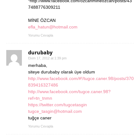
*http://www.facebook.com/ozcanmineozcan/posts/43
7488776309211
MİNE ÖZCAN
efla_hatun@hotmail.com
Yorumu Cevapla
durubaby
Ekim 17, 2012 at 1:39 pm
merhaba,
siteye durubaby olarak üye oldum
http://www.facebook.com/#!/tugce.caner.98/posts/370
839416327486
http://www.facebook.com/tugce.caner.98?
ref=tn_tnmn
https://twitter.com/tugcetasgin
tugce_tasgin@hotmail.com
tuğçe caner
Yorumu Cevapla