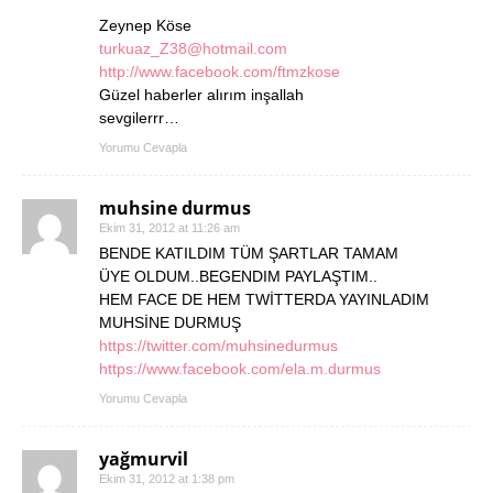
Zeynep Köse
turkuaz_Z38@hotmail.com
http://www.facebook.com/ftmzkose
Güzel haberler alırım inşallah
sevgilerrr…
Yorumu Cevapla
muhsine durmus
Ekim 31, 2012 at 11:26 am
BENDE KATILDIM TÜM ŞARTLAR TAMAM
ÜYE OLDUM..BEGENDIM PAYLAŞTIM..
HEM FACE DE HEM TWİTTERDA YAYINLADIM
MUHSİNE DURMUŞ
https://twitter.com/muhsinedurmus
https://www.facebook.com/ela.m.durmus
Yorumu Cevapla
yağmurvil
Ekim 31, 2012 at 1:38 pm