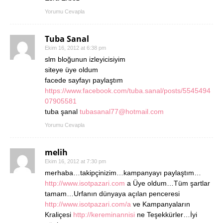
Yorumu Cevapla
Tuba Sanal
Ekim 16, 2012 at 6:38 pm
slm bloğunun izleyicisiyim
siteye üye oldum
facede sayfayı paylaştım
https://www.facebook.com/tuba.sanal/posts/5545494
07905581
tuba şanal
tubasanal77@hotmail.com
Yorumu Cevapla
melih
Ekim 16, 2012 at 7:30 pm
merhaba…takipçinizim…kampanyayı paylaştım…
http://www.isotpazari.com
a Üye oldum…Tüm şartlar
tamam…Urfanın dünyaya açılan penceresi
http://www.isotpazari.com/a
ve Kampanyaların
Kraliçesi
http://kereminannisi
ne Teşekkürler…İyi