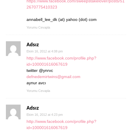
https://www.facebook.com/sweepstakelover/posts/51
2670775410323
annabell_lee_dk (at) yahoo (dot) com
Yorumu Cevapla
Adsız
Ekim 16, 2012 at 4:08 pm
http://www.facebook.com/profile.php?
id=100001616067619
twitter @ynrvc
defnedemirtwins@gmail.com
aynur avcı
Yorumu Cevapla
Adsız
Ekim 16, 2012 at 4:23 pm
http://www.facebook.com/profile.php?
id=100001616067619