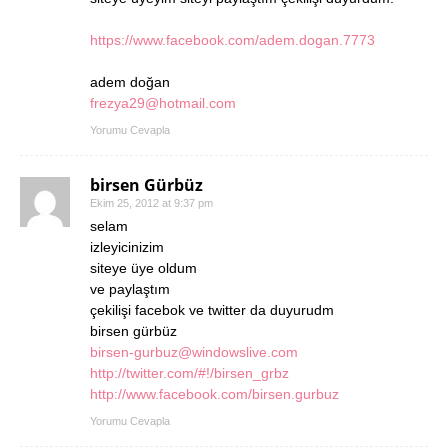
https://www.facebook.com/adem.dogan.7773
adem doğan
frezya29@hotmail.com
Yorumu Cevapla
birsen Gürbüz
Ekim 25, 2012 at 9:37 pm
selam
izleyicinizim
siteye üye oldum
ve paylaştım
çekilişi facebok ve twitter da duyurudm
birsen gürbüz
birsen-gurbuz@windowslive.com
http://twitter.com/#!/birsen_grbz
http://www.facebook.com/birsen.gurbuz
Yorumu Cevapla