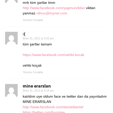
mrb tüm şartlar tmm
http://www.facebook.com/yagmurvildan
vildan
yanmaz
vilmur@mynet.com
Yorumu Cevapla
:(
Ekim 31, 2012 at 3:03 pm
tüm şartlar tamam
https://www.facebook.com/vehbi.kocak
vehbi koçak
Yorumu Cevapla
mine erarslan
Ekim 31, 2012 at 3:18 pm
katıldım uye oldum face ve twitter dan da yayınladım
MİNE ERARSLAN
http://www.facebook.com/danteldantel
https://twitter.com/burmine