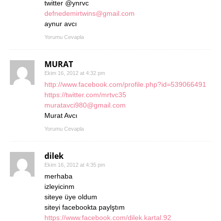
twitter @ynrvc
defnedemirtwins@gmail.com
aynur avcı
Yorumu Cevapla
MURAT
Ekim 16, 2012 at 4:32 pm
http://www.facebook.com/profile.php?id=539066491
https://twitter.com/mrtvc35
muratavci980@gmail.com
Murat Avcı
Yorumu Cevapla
dilek
Ekim 16, 2012 at 4:35 pm
merhaba
izleyicinm
siteye üye oldum
siteyi facebookta paylştım
https://www.facebook.com/dilek.kartal.92