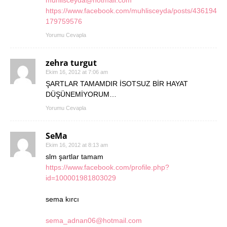
muhlisceyda@hotmail.com
https://www.facebook.com/muhlisceyda/posts/436194
179759576
Yorumu Cevapla
zehra turgut
Ekim 16, 2012 at 7:06 am
ŞARTLAR TAMAMDIR İSOTSUZ BİR HAYAT
DÜŞÜNEMİYORUM…
Yorumu Cevapla
SeMa
Ekim 16, 2012 at 8:13 am
slm şartlar tamam
https://www.facebook.com/profile.php?
id=100001981803029
sema kırcı
sema_adnan06@hotmail.com