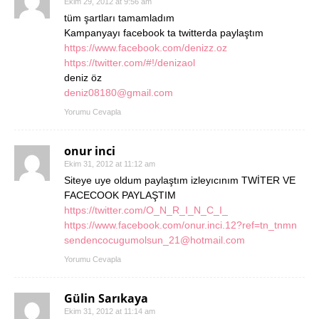
Ekim 29, 2012 at 9:56 am
tüm şartları tamamladım
Kampanyayı facebook ta twitterda paylaştım
https://www.facebook.com/denizz.oz
https://twitter.com/#!/denizaol
deniz öz
deniz08180@gmail.com
Yorumu Cevapla
onur inci
Ekim 31, 2012 at 11:12 am
Siteye uye oldum paylaştım izleyıcınım TWİTER VE
FACECOOK PAYLAŞTIM
https://twitter.com/O_N_R_I_N_C_I_
https://www.facebook.com/onur.inci.12?ref=tn_tnmn
sendencocugumolsun_21@hotmail.com
Yorumu Cevapla
Gülin Sarıkaya
Ekim 31, 2012 at 11:14 am