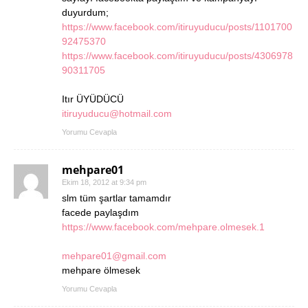
duyurdum;
https://www.facebook.com/itiruyuducu/posts/1101700
92475370
https://www.facebook.com/itiruyuducu/posts/4306978
90311705
Itır ÜYÜDÜCÜ
itiruyuducu@hotmail.com
Yorumu Cevapla
mehpare01
Ekim 18, 2012 at 9:34 pm
slm tüm şartlar tamamdır
facede paylaşdım
https://www.facebook.com/mehpare.olmesek.1
mehpare01@gmail.com
mehpare ölmesek
Yorumu Cevapla