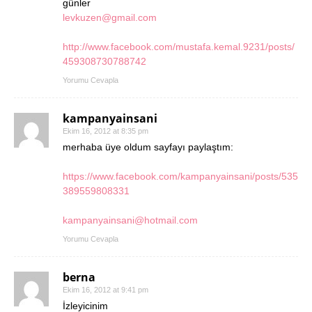
günler
levkuzen@gmail.com
http://www.facebook.com/mustafa.kemal.9231/posts/
459308730788742
Yorumu Cevapla
kampanyainsani
Ekim 16, 2012 at 8:35 pm
merhaba üye oldum sayfayı paylaştım:
https://www.facebook.com/kampanyainsani/posts/535
389559808331
kampanyainsani@hotmail.com
Yorumu Cevapla
berna
Ekim 16, 2012 at 9:41 pm
İzleyicinim