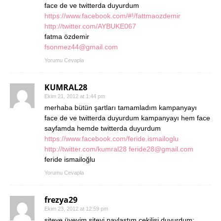
face de ve twitterda duyurdum
https://www.facebook.com/#!/fattmaozdemir
http://twitter.com/AYBUKE067
fatma özdemir
fsonmez44@gmail.com
Yorumu Cevapla
KUMRAL28
Ekim 21, 2012 at 1:44 pm
merhaba bütün şartları tamamladım kampanyayı
face de ve twitterda duyurdum kampanyayı hem face
sayfamda hemde twitterda duyurdum
https://www.facebook.com/feride.ismailoglu
http://twitter.com/kumral28
feride28@gmail.com
feride ismailoğlu
Yorumu Cevapla
frezya29
Ekim 23, 2012 at 12:59 pm
siteye üyeyim siteyi paylaştım çekilişi duyurdum: