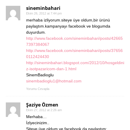
sineminbahari
Ekim 26, 2012 at 7:44 pm
merhaba izliyorum.siteye üye oldum,bir ürünü
paylaştım.kampanyayı facebook ve blogumda
duyurdum.
http://www.facebook.com/sineminbahari/posts/42665
7397384067
http://www.facebook.com/sineminbahari/posts/37656
0112424430
http://sineminbahari.blogspot.com/2012/10/hosgeldini
z-isotpazaricom-dan-1.html
SinemBadioglu
sinembadioglu1@hotmail.com
Yorumu Cevapla
Şaziye Özmen
Ekim 27, 2012 at 2:26 am
Merhaba…
İzlyecinizim..
Siteye üye oldum ve facebook da paylaştım: