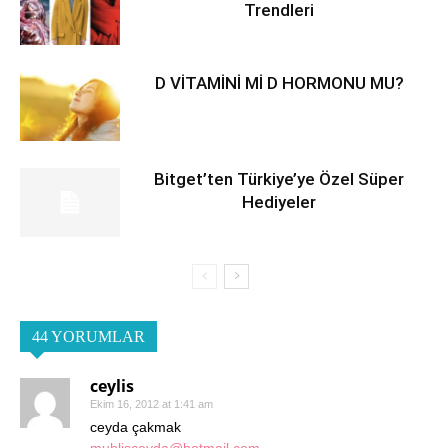
Trendleri
D VİTAMİNİ Mİ D HORMONU MU?
Bitget’ten Türkiye’ye Özel Süper
Hediyeler
44 YORUMLAR
ceylis
Ekim 16, 2012 at 1:41 am
ceyda çakmak