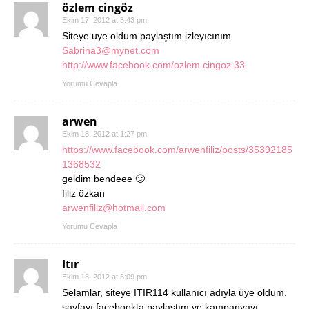
özlem cingöz
Ekim 17, 2012 at 5:43 pm
Siteye uye oldum paylaştım izleyıcınım
Sabrina3@mynet.com
http://www.facebook.com/ozlem.cingoz.33
Yorumu Cevapla
arwen
Ekim 18, 2012 at 1:27 pm
https://www.facebook.com/arwenfiliz/posts/35392185
1368532
geldim bendeee 🙂
filiz özkan
arwenfiliz@hotmail.com
Yorumu Cevapla
Itır
Ekim 18, 2012 at 6:09 pm
Selamlar, siteye ITIR114 kullanıcı adıyla üye oldum.
sayfayı facebookta paylaştım ve kampanyayı