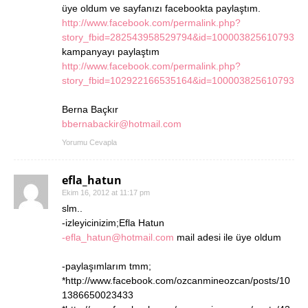
üye oldum ve sayfanızı facebookta paylaştım.
http://www.facebook.com/permalink.php?
story_fbid=282543958529794&id=100003825610793
kampanyayı paylaştım
http://www.facebook.com/permalink.php?
story_fbid=102922166535164&id=100003825610793
Berna Baçkır
bbernabackir@hotmail.com
Yorumu Cevapla
efla_hatun
Ekim 16, 2012 at 11:17 pm
slm..
-izleyicinizim;Efla Hatun
-efla_hatun@hotmail.com
mail adesi ile üye oldum
-paylaşımlarım tmm;
*http://www.facebook.com/ozcanmineozcan/posts/10
1386650023433