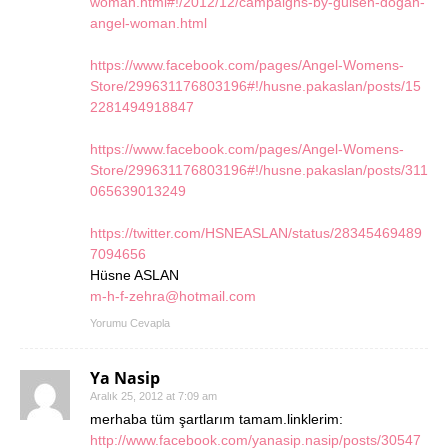
woman.html#!/2012/12/campaigns-by-gulsen-dogan-
angel-woman.html
https://www.facebook.com/pages/Angel-Womens-
Store/299631176803196#!/husne.pakaslan/posts/15
2281494918847
https://www.facebook.com/pages/Angel-Womens-
Store/299631176803196#!/husne.pakaslan/posts/311
065639013249
https://twitter.com/HSNEASLAN/status/28345469489
7094656
Hüsne ASLAN
m-h-f-zehra@hotmail.com
Yorumu Cevapla
Ya Nasip
Aralık 25, 2012 at 7:09 am
merhaba tüm şartlarım tamam.linklerim:
http://www.facebook.com/yanasip.nasip/posts/30547