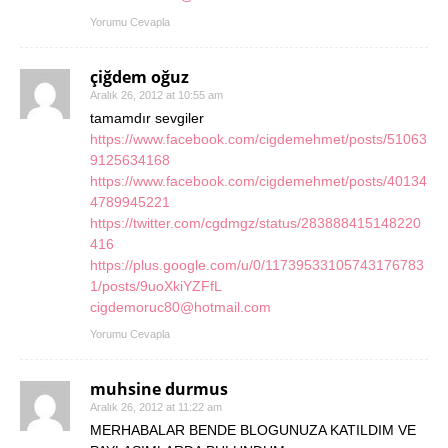
Yorumu Cevapla
çiğdem oğuz
Aralık 26, 2012 at 10:55 am
tamamdır sevgiler
https://www.facebook.com/cigdemehmet/posts/51063
9125634168
https://www.facebook.com/cigdemehmet/posts/40134
4789945221
https://twitter.com/cgdmgz/status/283888415148220
416
https://plus.google.com/u/0/11739533105743176783
1/posts/9uoXkiYZFfL
cigdemoruc80@hotmail.com
Yorumu Cevapla
muhsine durmus
Aralık 26, 2012 at 11:22 am
MERHABALAR BENDE BLOGUNUZA KATILDIM VE