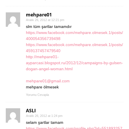
mehpare01
Aralık 26, 2012 at 12:21 pm
slm tüm şartlar tamamdır
https://www.facebook.com/mehpare.olmesek.1/posts/
400054356739498
https://www.facebook.com/mehpare.olmesek.1/posts/
459137457479540
http://mehpare01-
ayparcasi.blogspot.ru/2012/12/campaigns-by-gulsen-
dogan-angel-woman.html
mehpare01@gmail.com
mehpare ölmesek
Yorumu Cevapla
ASLI
Aralık 26, 2012 at 1:24 pm
selam şartlar tamam
https://www.facebook.com/profile.php?id=551893257