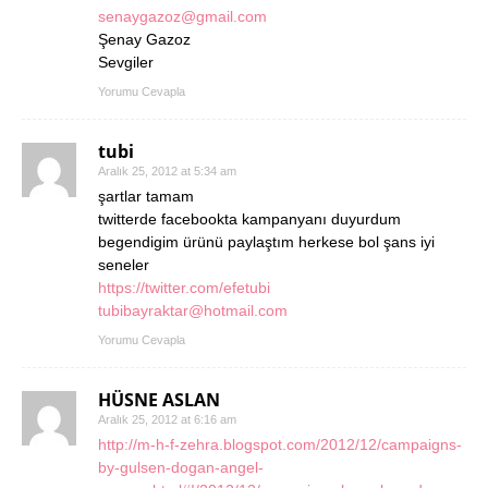
senaygazoz@gmail.com
Şenay Gazoz
Sevgiler
Yorumu Cevapla
tubi
Aralık 25, 2012 at 5:34 am
şartlar tamam
twitterde facebookta kampanyanı duyurdum
begendigim ürünü paylaştım herkese bol şans iyi
seneler
https://twitter.com/efetubi
tubibayraktar@hotmail.com
Yorumu Cevapla
HÜSNE ASLAN
Aralık 25, 2012 at 6:16 am
http://m-h-f-zehra.blogspot.com/2012/12/campaigns-
by-gulsen-dogan-angel-