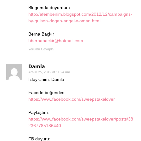
Blogumda duyurdum
http://efembenim.blogspot.com/2012/12/campaigns-
by-gulsen-dogan-angel-woman.html
Berna Baçkır
bbernabackir@hotmail.com
Yorumu Cevapla
Damla
Aralık 25, 2012 at 11:24 am
İzleyicinim: Damla
Facede beğendim:
https://www.facebook.com/sweepstakelover
Paylaştım:
https://www.facebook.com/sweepstakelover/posts/38
2367785186440
FB duyuru: