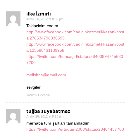
ilke İzmirli
Aralık 26, 2012 at 8:56 pm
Takipçinim cnaım.
http://www.facebook.com/cadininkozmetikkazani/post
s/278534798936595
http://www.facebook.com/cadininkozmetikkazani/post
s/123588431139958
https://twitter.com/huncagirl/status/28403894745630
7200
melishhe@gmail.com
sevgiler.
Yorumu Cevapla
tuğba suyabatmaz
Aralık 26, 2012 at 9:15 pm
merhaba tüm şartları tamamladım
https://twitter.com/ertugum2008/status/28404437703