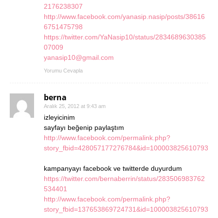
2176238307
http://www.facebook.com/yanasip.nasip/posts/38616
6751475798
https://twitter.com/YaNasip10/status/2834689630385
07009
yanasip10@gmail.com
Yorumu Cevapla
berna
Aralık 25, 2012 at 9:43 am
izleyicinim
sayfayı beğenip paylaştım
http://www.facebook.com/permalink.php?
story_fbid=428057177276784&id=100003825610793
kampanyayı facebook ve twitterde duyurdum
https://twitter.com/bernaberrin/status/283506983762
534401
http://www.facebook.com/permalink.php?
story_fbid=137653869724731&id=100003825610793