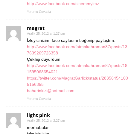
http://www.facebook.com/sinemmylmz
Yorumu Cevapla
magrat
Aralık 25, 2012 at 1:27 pm
İzleyicinizim, face sayfasını beğenip paylaştım:
http://www.facebook.com/fatmakahraman87/posts/13
7639269726358
Çekilişi duyurdum:
http://www.facebook.com/fatmakahraman87/posts/18
1595068654021
https://twitter.com/MagratGarlick/status/28356454100
5156355
baharinkizi@hotmail.com
Yorumu Cevapla
light pink
Aralık 25, 2012 at 2:27 pm
merhabalar
izleyicinizim