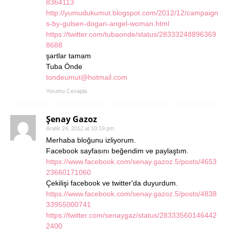
8364113
http://yumudukumut.blogspot.com/2012/12/campaign
s-by-gulsen-dogan-angel-woman.html
https://twitter.com/tubaonde/status/28333248896369
8688
şartlar tamam
Tuba Önde
tondeumut@hotmail.com
Yorumu Cevapla
Şenay Gazoz
Aralık 24, 2012 at 10:19 pm
Merhaba bloğunu izliyorum.
Facebook sayfasını beğendim ve paylaştım.
https://www.facebook.com/senay.gazoz.5/posts/4653
23660171060
Çekilişi facebook ve twitter'da duyurdum.
https://www.facebook.com/senay.gazoz.5/posts/4838
33955000741
https://twitter.com/senaygaz/status/28333560146442
2400