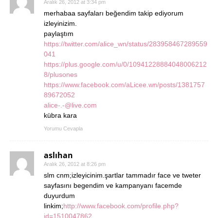
Aralık 26, 2012 at 3:34 pm
merhabaa sayfaları beğendim takip ediyorum
izleyinizim.
paylaştım
https://twitter.com/alice_wn/status/283958467289559
041
https://plus.google.com/u/0/10941228884048006212
8/plusones
https://www.facebook.com/aLicee.wn/posts/1381757
89672052
alice-.-@live.com
kübra kara
Yorumu Cevapla
aslıhan
Aralık 26, 2012 at 8:26 pm
slm cnm;izleyicinim.şartlar tammadır face ve tweter
sayfasını begendim ve kampanyanı facemde
duyurdum
linkim;
http://www.facebook.com/profile.php?
id=1510047862