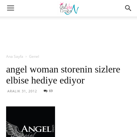
Ana Sayfa
Genel
angel woman storenin sizlere
elbise hediye ediyor
69
ARALIK 31, 2012