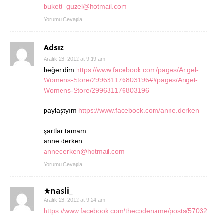
bukett_guzel@hotmail.com
Yorumu Cevapla
Adsız
Aralık 28, 2012 at 9:19 am
beğendim
https://www.facebook.com/pages/Angel-
Womens-Store/299631176803196#!/pages/Angel-
Womens-Store/299631176803196
paylaştyım
https://www.facebook.com/anne.derken
şartlar tamam
anne derken
annederken@hotmail.com
Yorumu Cevapla
★nasli_
Aralık 28, 2012 at 9:24 am
https://www.facebook.com/thecodename/posts/57032