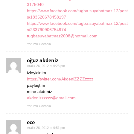
3175040
https://www.facebook.com/tugba.suyabatmaz.12/post
s/183520678458197
https://www.facebook.com/tugba.suyabatmaz.12/post
s/233790906754974
tugbasuyabatmaz2008@hotmail.com
Yorumu Cevapla
oğuz akdeniz
Aralık 26, 2012 at 9:23 pm
izleyicinim
https://twitter.com/AkdeniZZZZzzzz
paylaştım
mine akdeniz
akdenizzzzzz@gmail.com
Yorumu Cevapla
ece
Aralık 26, 2012 at 9:51 pm