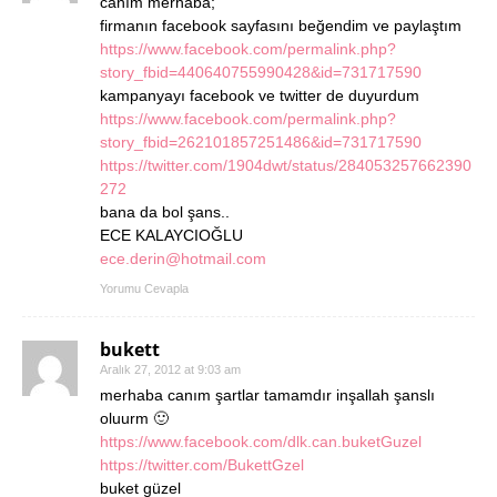
canım merhaba;
firmanın facebook sayfasını beğendim ve paylaştım
https://www.facebook.com/permalink.php?
story_fbid=440640755990428&id=731717590
kampanyayı facebook ve twitter de duyurdum
https://www.facebook.com/permalink.php?
story_fbid=262101857251486&id=731717590
https://twitter.com/1904dwt/status/284053257662390
272
bana da bol şans..
ECE KALAYCIOĞLU
ece.derin@hotmail.com
Yorumu Cevapla
bukett
Aralık 27, 2012 at 9:03 am
merhaba canım şartlar tamamdır inşallah şanslı
oluurm 🙂
https://www.facebook.com/dlk.can.buketGuzel
https://twitter.com/BukettGzel
buket güzel