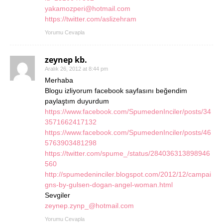
yakamozperi@hotmail.com
https://twitter.com/aslizehram
Yorumu Cevapla
zeynep kb.
Aralık 26, 2012 at 8:44 pm
Merhaba
Blogu izliyorum facebook sayfasını beğendim
paylaştım duyurdum
https://www.facebook.com/SpumedenInciler/posts/34
3571662417132
https://www.facebook.com/SpumedenInciler/posts/46
5763903481298
https://twitter.com/spume_/status/284036313898946
560
http://spumedeninciler.blogspot.com/2012/12/campai
gns-by-gulsen-dogan-angel-woman.html
Sevgiler
zeynep.zynp_@hotmail.com
Yorumu Cevapla