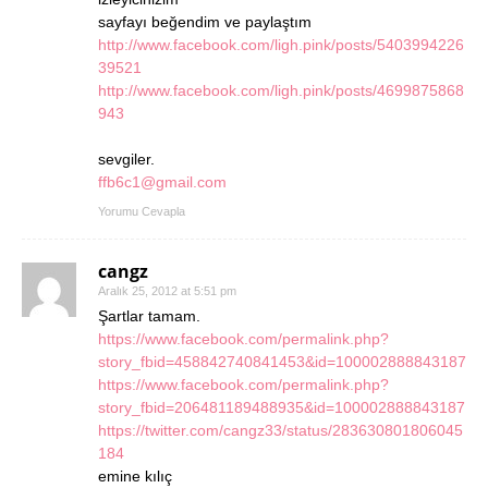
sayfayı beğendim ve paylaştım
http://www.facebook.com/ligh.pink/posts/5403994226
39521
http://www.facebook.com/ligh.pink/posts/4699875868
943
sevgiler.
ffb6c1@gmail.com
Yorumu Cevapla
cangz
Aralık 25, 2012 at 5:51 pm
Şartlar tamam.
https://www.facebook.com/permalink.php?
story_fbid=458842740841453&id=100002888843187
https://www.facebook.com/permalink.php?
story_fbid=206481189488935&id=100002888843187
https://twitter.com/cangz33/status/283630801806045
184
emine kılıç