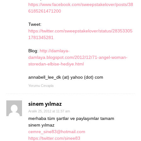
https://www.facebook.com/sweepstakelover/posts/38
6185261471200
Tweet:
https://twitter.com/sweepstakelover/status/28353305
1781345281
Blog:
http://damlaya-
damlaya.blogspot.com/2012/12/71-angel-woman-
storedan-elbise-hediye.html
annabell_lee_dk (at) yahoo (dot) com
Yorumu Cevapla
sinem yılmaz
Aralık 25, 2012 at 11:37 am
merhaba tüm şartlar ve paylaşımlar tamam
sinem yılmaz
cemre_sine83@hotmail.com
https://twitter.com/sinee83