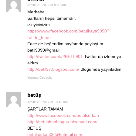
Aralık 26, 2012 at 8:00 am
Merhaba
Şartların hepsi tamamdır.
izleyicinizim
https://www.facebook.com/betulkaya9090?
ref=tn_tnmn
Face de beğendim sayfamda paylaştım
betil9090@gmail
http://twitter.com/#!/BETL901
Twitter da izlemeye
aldım
http://betil97.blogspot.com/
Blogumda yayinladim
Yorumu Cevapla
betüş
Aralık 26, 2012 at 10:46 am
ŞARTLAR TAMAM
http://www.facebook.com/betulserkan
http://betushunbloguu.blogspot.com/
BETÜŞ
betulserkan06@hotmail.com