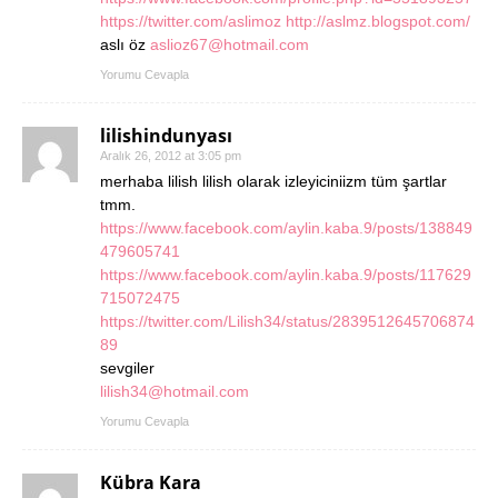
https://twitter.com/aslimoz
http://aslmz.blogspot.com/
aslı öz
aslioz67@hotmail.com
Yorumu Cevapla
lilishindunyası
Aralık 26, 2012 at 3:05 pm
merhaba lilish lilish olarak izleyiciniizm tüm şartlar
tmm.
https://www.facebook.com/aylin.kaba.9/posts/138849
479605741
https://www.facebook.com/aylin.kaba.9/posts/117629
715072475
https://twitter.com/Lilish34/status/2839512645706874
89
sevgiler
lilish34@hotmail.com
Yorumu Cevapla
Kübra Kara