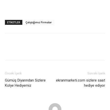
ETIKETLER
Çalıştığımız Firmalar
Önceki İçerik
Sonraki İçerik
Gümüş Diyarından Sizlere
ekranmarketi.com sizlere saat
Kolye Hediyemiz
hediye ediyor