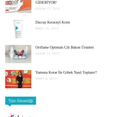
GİDERİYOR!
KASIM 11, 2015
Ducray Keracnyl Krem
MART 31, 2017
Oriflame Optimals Cilt Bakım Ürünleri
KASIM 11, 2015
Yamuna Korse İle Göbek Nasıl Toplanır?
MART 6, 2017
Yazı Aboneliği