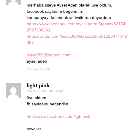
merhaba siteye Aysel Aden olarak üye oldum.
facebook sayfasını beğendim.
kampanyayı facebook ve twitterda duyurdum.
https://www.facebook.com/aysel.aden.5/posts/32174
2507938691
https://twitter.com/lesya350/status/283601213474349
057
lesya350@hotmail.com
aysel aden
Yorumu Cevapla
light pink
Aralık 25, 2012 at 4:14 pm
üye oldum
fb sayfasını beğendim
http://www.facebook.com/ligh.pink
sevgiler.