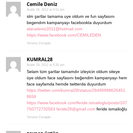
Cemile Deniz
Aralık 28, 2012 at 9:51 pm
slm şartlar tamama uye oldum ve fun sayfasını
begendım kampanyayı facebookta duyurdum
alaradeniz2011@hotmail.com
https://www.facebook.com/CEMILEDEN
Yorumu Cevapla
KUMRAL28
Aralık 29, 2012 at 6:35 am
Selam tüm şartlar tamamdır izleyicin oldum siteye
üye oldum face sayfasını beğendim kampanyayı hem
face sayfamda hemde twitterda duyurdum
https://twitter.com/kumral28/status/28490998626451
8656
https://www.facebook.com/feride.ismailoglu/posts/107
750772732563
feride28@gmail.com
feride ismailoğlu
Yorumu Cevapla