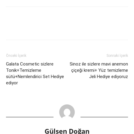
Önceki İçerik
Sonraki İçerik
Galata Cosmetic sizlere
Sinoz ile sizlere mavi anemon
Tonik+Temizleme
çiçeği kremi+ Yüz temizleme
sütü+Nemlendirici Set Hediye
Jeli Hediye ediyoruz
ediyor
Gülsen Doğan