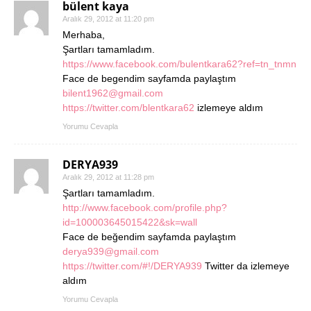
bülent kaya
Aralık 29, 2012 at 11:20 pm
Merhaba,
Şartları tamamladım.
https://www.facebook.com/bulentkara62?ref=tn_tnmn
Face de begendim sayfamda paylaştım
bilent1962@gmail.com
https://twitter.com/blentkara62
izlemeye aldım
Yorumu Cevapla
DERYA939
Aralık 29, 2012 at 11:28 pm
Şartları tamamladım.
http://www.facebook.com/profile.php?
id=100003645015422&sk=wall
Face de beğendim sayfamda paylaştım
derya939@gmail.com
https://twitter.com/#!/DERYA939
Twitter da izlemeye
aldım
Yorumu Cevapla