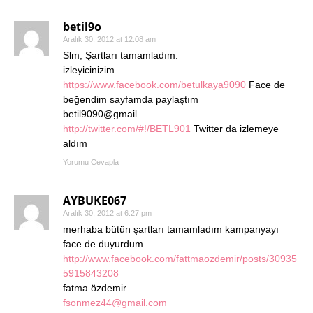
betil9o
Aralık 30, 2012 at 12:08 am
Slm, Şartları tamamladım.
izleyicinizim
https://www.facebook.com/betulkaya9090
Face de
beğendim sayfamda paylaştım
betil9090@gmail
http://twitter.com/#!/BETL901
Twitter da izlemeye
aldım
Yorumu Cevapla
AYBUKE067
Aralık 30, 2012 at 6:27 pm
merhaba bütün şartları tamamladım kampanyayı
face de duyurdum
http://www.facebook.com/fattmaozdemir/posts/30935
5915843208
fatma özdemir
fsonmez44@gmail.com