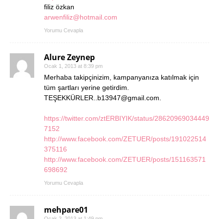
filiz özkan
arwenfiliz@hotmail.com
Yorumu Cevapla
Alure Zeynep
Ocak 1, 2013 at 8:39 pm
Merhaba takipçinizim, kampanyanıza katılmak için
tüm şartları yerine getirdim.
TEŞEKKÜRLER..b13947@gmail.com.
https://twitter.com/ztERBIYIK/status/28620969034449
7152
http://www.facebook.com/ZETUER/posts/191022514
375116
http://www.facebook.com/ZETUER/posts/151163571
698692
Yorumu Cevapla
mehpare01
Ocak 2, 2013 at 1:49 pm