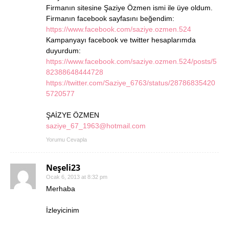
Firmanın sitesine Şaziye Özmen ismi ile üye oldum.
Firmanın facebook sayfasını beğendim:
https://www.facebook.com/saziye.ozmen.524
Kampanyayı facebook ve twitter hesaplarımda
duyurdum:
https://www.facebook.com/saziye.ozmen.524/posts/5
82388648444728
https://twitter.com/Saziye_6763/status/28786835420
5720577
ŞAİZYE ÖZMEN
saziye_67_1963@hotmail.com
Yorumu Cevapla
Neşeli23
Ocak 6, 2013 at 8:32 pm
Merhaba
İzleyicinim