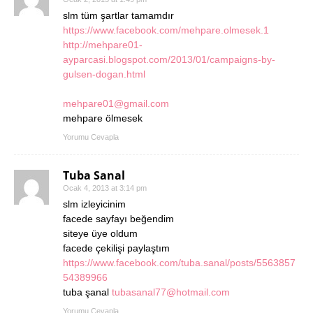
slm tüm şartlar tamamdır
https://www.facebook.com/mehpare.olmesek.1
http://mehpare01-
ayparcasi.blogspot.com/2013/01/campaigns-by-
gulsen-dogan.html
mehpare01@gmail.com
mehpare ölmesek
Yorumu Cevapla
Tuba Sanal
Ocak 4, 2013 at 3:14 pm
slm izleyicinim
facede sayfayı beğendim
siteye üye oldum
facede çekilişi paylaştım
https://www.facebook.com/tuba.sanal/posts/5563857
54389966
tuba şanal
tubasanal77@hotmail.com
Yorumu Cevapla