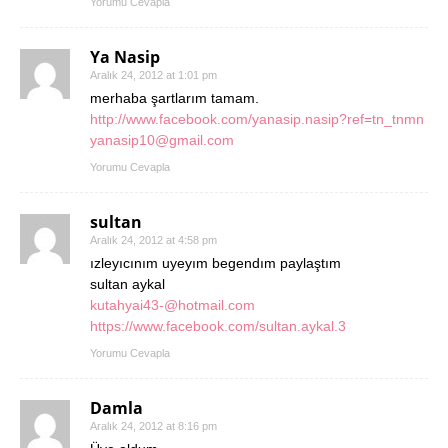
Yorumu Cevapla
Ya Nasip
Aralık 24, 2012 at 1:01 pm
merhaba şartlarım tamam.
http://www.facebook.com/yanasip.nasip?ref=tn_tnmn
yanasip10@gmail.com
Yorumu Cevapla
sultan
Aralık 24, 2012 at 4:58 pm
ızleyıcınım uyeyım begendım paylaştım
sultan aykal
kutahyai43-@hotmail.com
https://www.facebook.com/sultan.aykal.3
Yorumu Cevapla
Damla
Aralık 24, 2012 at 8:16 pm