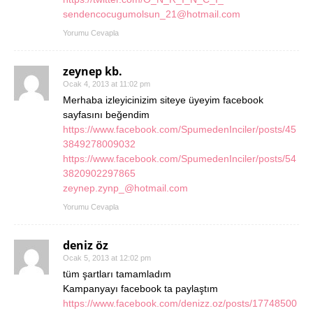
sendencocugumolsun_21@hotmail.com
Yorumu Cevapla
zeynep kb.
Ocak 4, 2013 at 11:02 pm
Merhaba izleyicinizim siteye üyeyim facebook
sayfasını beğendim
https://www.facebook.com/SpumedenInciler/posts/45
3849278009032
https://www.facebook.com/SpumedenInciler/posts/54
3820902297865
zeynep.zynp_@hotmail.com
Yorumu Cevapla
deniz öz
Ocak 5, 2013 at 12:02 pm
tüm şartları tamamladım
Kampanyayı facebook ta paylaştım
https://www.facebook.com/denizz.oz/posts/17748500