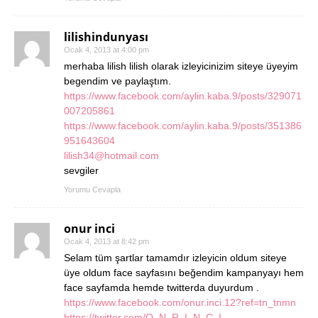
lilishindunyası
Ocak 4, 2013 at 4:00 pm
merhaba lilish lilish olarak izleyicinizim siteye üyeyim
begendim ve paylaştım.
https://www.facebook.com/aylin.kaba.9/posts/329071
007205861
https://www.facebook.com/aylin.kaba.9/posts/351386
951643604
lilish34@hotmail.com
sevgiler
Yorumu Cevapla
onur inci
Ocak 4, 2013 at 8:42 pm
Selam tüm şartlar tamamdır izleyicin oldum siteye
üye oldum face sayfasını beğendim kampanyayı hem
face sayfamda hemde twitterda duyurdum .
https://www.facebook.com/onur.inci.12?ref=tn_tnmn
https://twitter.com/O_N_R_I_N_C_I_