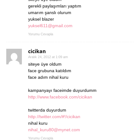
gerekli paylaşımları yaptım
umarım şanslı olurum
yuksel blazer
yuksel611@gmail.com
Yorumu Cevapla
cicikan
Aralık 24, 2012 at 1:09 am
siteye üye oldum
face grubuna katıldım
face adım nihal kuru
kampanyayı faceimde duyurdumm
http://www.facebook.com/cicikan
twitterda duyurdum
http://twitter.com/#!/cicikan
nihal kuru
nihal_kuru80@mynet.com
Yorumu Cevapla