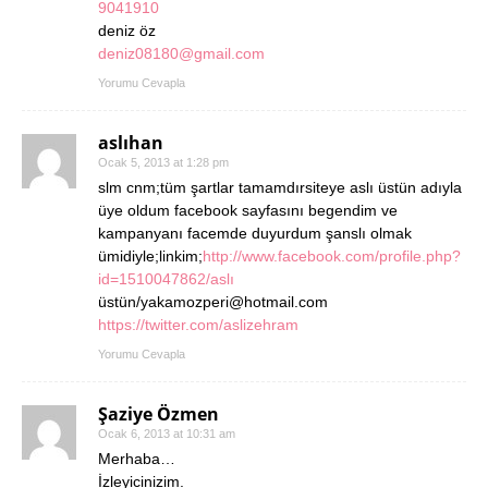
9041910
deniz öz
deniz08180@gmail.com
Yorumu Cevapla
aslıhan
Ocak 5, 2013 at 1:28 pm
slm cnm;tüm şartlar tamamdırsiteye aslı üstün adıyla
üye oldum facebook sayfasını begendim ve
kampanyanı facemde duyurdum şanslı olmak
ümidiyle;linkim;
http://www.facebook.com/profile.php?
id=1510047862/aslı
üstün/yakamozperi@hotmail.com
https://twitter.com/aslizehram
Yorumu Cevapla
Şaziye Özmen
Ocak 6, 2013 at 10:31 am
Merhaba…
İzleyicinizim.