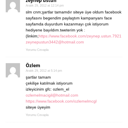
zeynep üstün
Aralık 29, 2012 at 12:14 pm
slm cnm;şartlar tamamdır siteye üye oldum facebook
sayfasını begendim paylaştım kampanyanı face
sayfamda duyurdum kazanmayı çok istiyorum
hediyene bayıldım.tweterim yok :
(linkim;
https://www.facebook.com/zeynep.ustun.7921
zeynepustun3442@hotmail.com
Yorumu Cevapla
Özlem
Aralık 29, 2012 at 5:14 pm
şartlar tamam
çekilişe katılmak istiyorum
izleyicinim gfc: ozlem_el
ozlemelmacigil@hotmail.com
https://www.facebook.com/ozlemelmcgl
siteye üyeyim
Yorumu Cevapla