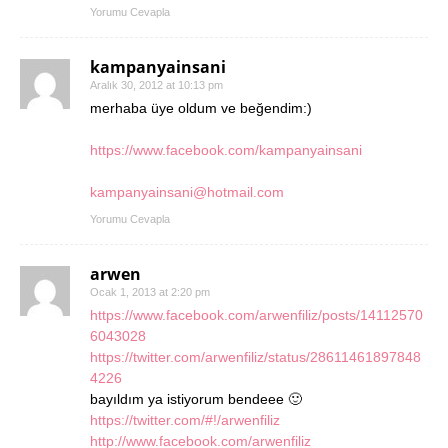
Yorumu Cevapla
kampanyainsani
Aralık 30, 2012 at 10:13 pm
merhaba üye oldum ve beğendim:)
https://www.facebook.com/kampanyainsani
kampanyainsani@hotmail.com
Yorumu Cevapla
arwen
Ocak 1, 2013 at 2:20 pm
https://www.facebook.com/arwenfiliz/posts/14112570
6043028
https://twitter.com/arwenfiliz/status/28611461897848
4226
bayıldım ya istiyorum bendeee 🙂
https://twitter.com/#!/arwenfiliz
http://www.facebook.com/arwenfiliz