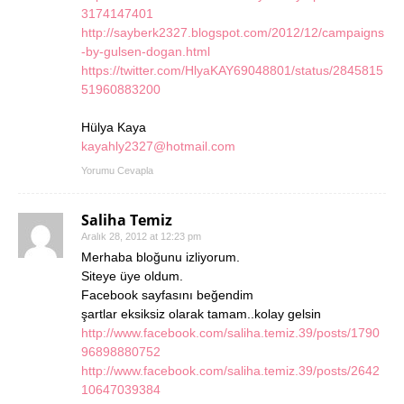
3174147401
http://sayberk2327.blogspot.com/2012/12/campaigns
-by-gulsen-dogan.html
https://twitter.com/HlyaKAY69048801/status/2845815
51960883200
Hülya Kaya
kayahly2327@hotmail.com
Yorumu Cevapla
Saliha Temiz
Aralık 28, 2012 at 12:23 pm
Merhaba bloğunu izliyorum.
Siteye üye oldum.
Facebook sayfasını beğendim
şartlar eksiksiz olarak tamam..kolay gelsin
http://www.facebook.com/saliha.temiz.39/posts/1790
96898880752
http://www.facebook.com/saliha.temiz.39/posts/2642
10647039384