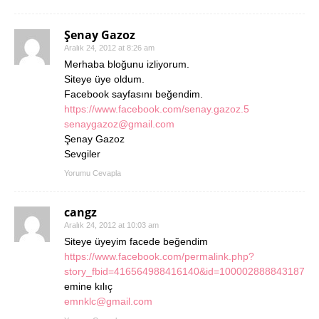
Şenay Gazoz
Aralık 24, 2012 at 8:26 am
Merhaba bloğunu izliyorum.
Siteye üye oldum.
Facebook sayfasını beğendim.
https://www.facebook.com/senay.gazoz.5
senaygazoz@gmail.com
Şenay Gazoz
Sevgiler
Yorumu Cevapla
cangz
Aralık 24, 2012 at 10:03 am
Siteye üyeyim facede beğendim
https://www.facebook.com/permalink.php?
story_fbid=416564988416140&id=100002888843187
emine kılıç
emnklc@gmail.com