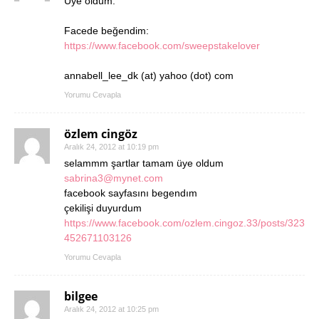
Üye oldum.
Facede beğendim:
https://www.facebook.com/sweepstakelover
annabell_lee_dk (at) yahoo (dot) com
Yorumu Cevapla
özlem cingöz
Aralık 24, 2012 at 10:19 pm
selammm şartlar tamam üye oldum
sabrina3@mynet.com
facebook sayfasını begendım
çekilişi duyurdum
https://www.facebook.com/ozlem.cingoz.33/posts/323
452671103126
Yorumu Cevapla
bilgee
Aralık 24, 2012 at 10:25 pm