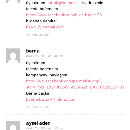
üye oldum
hat-bil@hotmail.com
adresimle.
facede beğendim
https://www.facebook.com/bilge.bilgee.96
bilgehan demirel
hat-bil@hotmail.com
Yorumu Cevapla
berna
Aralık 25, 2012 at 9:46 am
üye oldum
facede beğendim
kampanyayı paylaştım
http://www.facebook.com/permalink.php?
story_fbid=183498058458950&id=100003825610793
Berna baçkır
bbernabackir@hotmail.com
Yorumu Cevapla
aysel aden
Aralık 25, 2012 at 3:53 pm