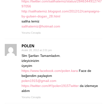
https://twitter.com/salihatemiz/status/2846344912747
97056
http://salihatemiz.blogspot.com/2012/12/campaigns-
by-gulsen-dogan_28.html
saliha temiz
salihatemiz@hotmail.com
Yorumu Cevapla
POLEN
Aralık 28, 2012 at 2:01 pm
Slm Şartları Tamamladım.
izleyicinizim
üyeyim
https://www.facebook.com/polen.kara
Face de
beğendim paylaştım
polen1915@gmail.com
https://twitter.com/#!/polen1915Twitter
da izlemeye
aldım
Yorumu Cevapla