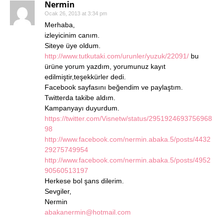
Nermin
Ocak 26, 2013 at 3:34 pm
Merhaba,
izleyicinim canım.
Siteye üye oldum.
http://www.tutkutaki.com/urunler/yuzuk/22091/
bu
ürüne yorum yazdım, yorumunuz kayıt
edilmiştir,teşekkürler dedi.
Facebook sayfasını beğendim ve paylaştım.
Twitterda takibe aldım.
Kampanyayı duyurdum.
https://twitter.com/Visnetw/status/2951924693756968
98
http://www.facebook.com/nermin.abaka.5/posts/4432
29275749954
http://www.facebook.com/nermin.abaka.5/posts/4952
90560513197
Herkese bol şans dilerim.
Sevgiler,
Nermin
abakanermin@hotmail.com