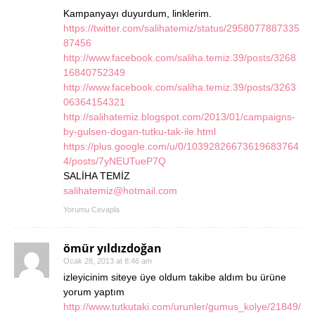
Kampanyayı duyurdum, linklerim.
https://twitter.com/salihatemiz/status/2958077887335
87456
http://www.facebook.com/saliha.temiz.39/posts/3268
16840752349
http://www.facebook.com/saliha.temiz.39/posts/3263
06364154321
http://salihatemiz.blogspot.com/2013/01/campaigns-
by-gulsen-dogan-tutku-tak-ile.html
https://plus.google.com/u/0/10392826673619683764
4/posts/7yNEUTueP7Q
SALİHA TEMİZ
salihatemiz@hotmail.com
Yorumu Cevapla
ömür yıldızdoğan
Ocak 28, 2013 at 8:46 am
izleyicinim siteye üye oldum takibe aldım bu ürüne
yorum yaptım
http://www.tutkutaki.com/urunler/gumus_kolye/21849/