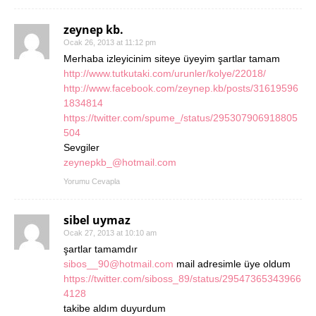
zeynep kb.
Ocak 26, 2013 at 11:12 pm
Merhaba izleyicinim siteye üyeyim şartlar tamam
http://www.tutkutaki.com/urunler/kolye/22018/
http://www.facebook.com/zeynep.kb/posts/31619596
1834814
https://twitter.com/spume_/status/295307906918805
504
Sevgiler
zeynepkb_@hotmail.com
Yorumu Cevapla
sibel uymaz
Ocak 27, 2013 at 10:10 am
şartlar tamamdır
sibos__90@hotmail.com
mail adresimle üye oldum
https://twitter.com/siboss_89/status/29547365343966
4128
takibe aldım duyurdum