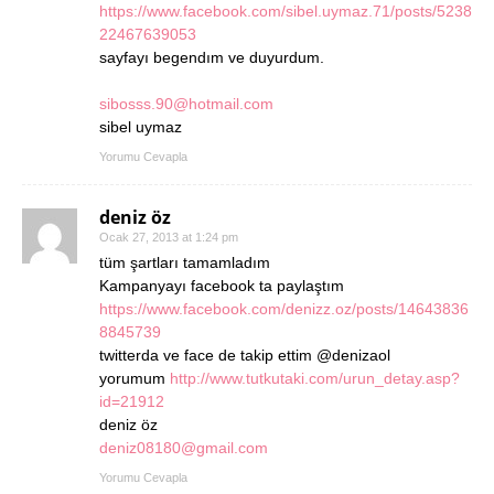
https://www.facebook.com/sibel.uymaz.71/posts/5238
22467639053
sayfayı begendım ve duyurdum.
sibosss.90@hotmail.com
sibel uymaz
Yorumu Cevapla
deniz öz
Ocak 27, 2013 at 1:24 pm
tüm şartları tamamladım
Kampanyayı facebook ta paylaştım
https://www.facebook.com/denizz.oz/posts/14643836
8845739
twitterda ve face de takip ettim @denizaol
yorumum
http://www.tutkutaki.com/urun_detay.asp?
id=21912
deniz öz
deniz08180@gmail.com
Yorumu Cevapla