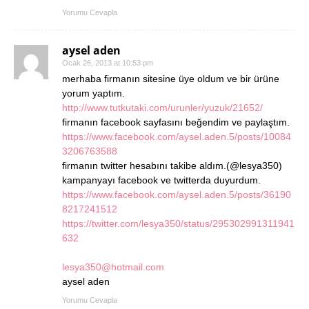
Yorumu Cevapla
aysel aden
Ocak 26, 2013 at 10:53 pm
merhaba firmanın sitesine üye oldum ve bir ürüne
yorum yaptım.
http://www.tutkutaki.com/urunler/yuzuk/21652/
firmanın facebook sayfasını beğendim ve paylaştım.
https://www.facebook.com/aysel.aden.5/posts/10084
3206763588
firmanın twitter hesabını takibe aldım.(@lesya350)
kampanyayı facebook ve twitterda duyurdum.
https://www.facebook.com/aysel.aden.5/posts/36190
8217241512
https://twitter.com/lesya350/status/295302991311941
632
lesya350@hotmail.com
aysel aden
Yorumu Cevapla