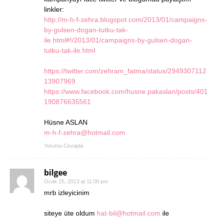
linkler:
http://m-h-f-zehra.blogspot.com/2013/01/campaigns-
by-gulsen-dogan-tutku-tak-
ile.html#!/2013/01/campaigns-by-gulsen-dogan-
tutku-tak-ile.html
https://twitter.com/zehram_fatma/status/2949307112
13907969
https://www.facebook.com/husne.pakaslan/posts/401
190876635561
Hüsne ASLAN
m-h-f-zehra@hotmail.com
Yorumu Cevapla
bilgee
Ocak 25, 2013 at 11:00 pm
mrb izleyicinim
siteye üte oldum
hat-bil@hotmail.com
ile