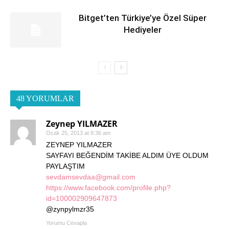
Bitget’ten Türkiye’ye Özel Süper
Hediyeler
48 YORUMLAR
Zeynep YILMAZER
Ocak 25, 2013 at 8:36 am
ZEYNEP YILMAZER
SAYFAYI BEĞENDİM TAKİBE ALDIM ÜYE OLDUM
PAYLAŞTIM
sevdamsevdaa@gmail.com
https://www.facebook.com/profile.php?
id=100002909647873
@zynpylmzr35
Yorumu Cevapla