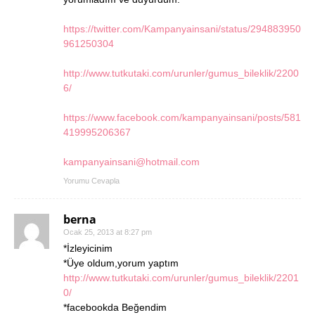
https://twitter.com/Kampanyainsani/status/294883950
961250304
http://www.tutkutaki.com/urunler/gumus_bileklik/2200
6/
https://www.facebook.com/kampanyainsani/posts/581
419995206367
kampanyainsani@hotmail.com
Yorumu Cevapla
berna
Ocak 25, 2013 at 8:27 pm
*İzleyicinim
*Üye oldum,yorum yaptım
http://www.tutkutaki.com/urunler/gumus_bileklik/2201
0/
*facebookda Beğendim