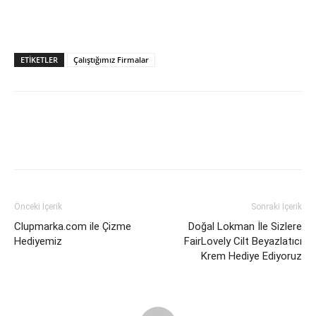
ETIKETLER
Çalıştığımız Firmalar
Önceki İçerik
Sonraki İçerik
Clupmarka.com ile Çizme
Doğal Lokman İle Sizlere
Hediyemiz
FairLovely Cilt Beyazlatıcı
Krem Hediye Ediyoruz