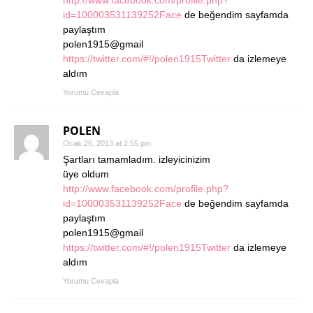
http://www.facebook.com/profile.php?
id=100003531139252Face
de beğendim sayfamda
paylaştım
polen1915@gmail
https://twitter.com/#!/polen1915Twitter
da izlemeye
aldım
Yorumu Cevapla
POLEN
Ocak 26, 2013 at 2:55 pm
Şartları tamamladım. izleyicinizim
üye oldum
http://www.facebook.com/profile.php?
id=100003531139252Face
de beğendim sayfamda
paylaştım
polen1915@gmail
https://twitter.com/#!/polen1915Twitter
da izlemeye
aldım
Yorumu Cevapla