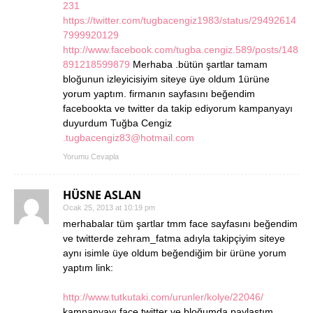
231
https://twitter.com/tugbacengiz1983/status/29492614
7999920129
http://www.facebook.com/tugba.cengiz.589/posts/148
891218599879
Merhaba .bütün şartlar tamam
bloğunun izleyicisiyim siteye üye oldum 1ürüne
yorum yaptım. firmanın sayfasını beğendim
facebookta ve twitter da takip ediyorum kampanyayı
duyurdum Tuğba Cengiz
.tugbacengiz83@hotmail.com
Yorumu Cevapla
HÜSNE ASLAN
Ocak 25, 2013 at 10:19 pm
merhabalar tüm şartlar tmm face sayfasını beğendim
ve twitterde zehram_fatma adıyla takipçiyim siteye
aynı isimle üye oldum beğendiğim bir ürüne yorum
yaptım link:
http://www.tutkutaki.com/urunler/kolye/22046/
kampanyayı face twitter ve bloğumda paylaştım