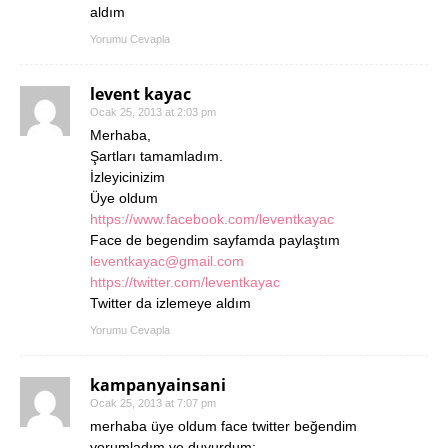
aldım
Yorumu Cevapla
levent kayac
Ocak 25, 2013 at 2:03 pm
Merhaba,
Şartları tamamladım.
İzleyicinizim
Üye oldum
https://www.facebook.com/leventkayac
Face de begendim sayfamda paylaştım
leventkayac@gmail.com
https://twitter.com/leventkayac
Twitter da izlemeye aldım
Yorumu Cevapla
kampanyainsani
Ocak 25, 2013 at 7:07 pm
merhaba üye oldum face twitter beğendim
yorumladım ve duyurdum: