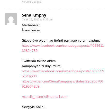
Yorumu Cevapla
Sena Kmpny
Ocak 26, 2013 at 8:36 pm
Merhabalar;
İzleyicinizim.
Siteye üye oldum ve ürünü paylaşıp yorum yaptım:
https://www.facebook.com/senadogaa/posts/4059611
32824769
Twitterda takibe aldım.
Kampanyanızı duyurdum:
https://www.facebook.com/senadogaa/posts/3256559
54202211
https://twitter.com/SenaKampanya/status/295268786
519564289
msncik_msncik@hotmail.com
Sevgiyle Kalın..