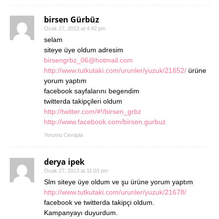
birsen Gürbüz
Ocak 27, 2013 at 4:42 pm
selam
siteye üye oldum adresim
birsengrbz_06@hotmail.com
http://www.tutkutaki.com/urunler/yuzuk/21652/
ürüne
yorum yaptım
facebook sayfalarını begendim
twitterda takipçileri oldum
http://twitter.com/#!/birsen_grbz
http://www.facebook.com/birsen.gurbuz
Yorumu Cevapla
derya ipek
Ocak 27, 2013 at 11:03 pm
Slm siteye üye oldum ve şu ürüne yorum yaptım
http://www.tutkutaki.com/urunler/yuzuk/21678/
facebook ve twitterda takipçi oldum.
Kampanyayı duyurdum.