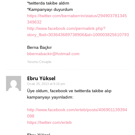
*twitterda takibe aldım
*Kampanyayı duyurdum
https://twitter.com/bernaberrin/status/294903781345
349632
http://www.facebook.com/permalink.php?
story_fbid=303643689738906&id=100003825610793
Berna Baçkır
bbernabackir@hotmail.com
Yorumu Cevapla
Ebru Yüksel
Ocak 25, 2013 at 9:16 pm
Üye oldum, facebook ve twitterda takibe alıp
kampanyayı yayınladım:
http://www.facebook.com/erteb/posts/406901139394
098
https://twitter.com/erteb