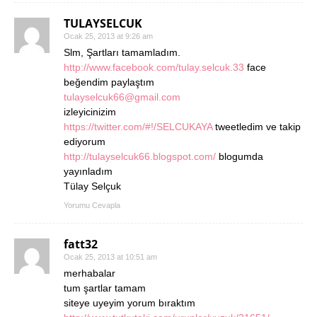
TULAYSELCUK
Ocak 25, 2013 at 9:26 am
Slm, Şartları tamamladım.
http://www.facebook.com/tulay.selcuk.33
face
beğendim paylaştım
tulayselcuk66@gmail.com
izleyicinizim
https://twitter.com/#!/SELCUKAYA
tweetledim ve takip
ediyorum
http://tulayselcuk66.blogspot.com/
blogumda
yayınladım
Tülay Selçuk
Yorumu Cevapla
fatt32
Ocak 25, 2013 at 10:51 am
merhabalar
tum şartlar tamam
siteye uyeyim yorum bıraktım