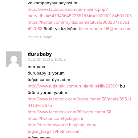
ve kampanyayı paylaştım
http://www.facebook.com/permalink.php?
story_fbid=547943645225519&id=100000134501205
https://twitter.com/mryldzdoan/status/295813779361
497088
ömür yıldızdoğan
bluedreams_06@msn.com
Yorumu Cevapla
durubaby
Ocak 28, 2013 at 10:51 am
merhaba,
durubaby izliyorum
tuğçe caner üye adım
http://www.tutkutaki.com/urunler/bileklik/22066/
bu
ürüne yorum yaptım
http://www.facebook.com/tugce.caner.58/posts/39511
4113912675
http://www.facebook.com/#!/tugce.caner.58
https://twitter.com/tgctsgncnr
http://durubabyworld.blogspot.com/
tugce_tasgin@hotmail.com
tuğçe caner