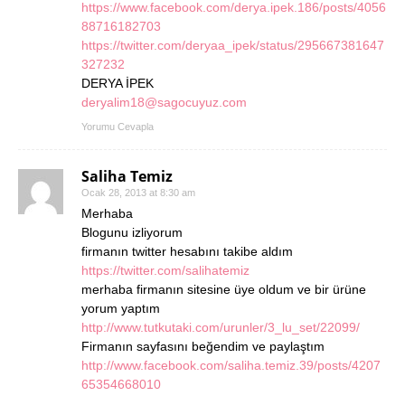
https://www.facebook.com/derya.ipek.186/posts/4056
88716182703
https://twitter.com/deryaa_ipek/status/295667381647
327232
DERYA İPEK
deryalim18@sagocuyuz.com
Yorumu Cevapla
Saliha Temiz
Ocak 28, 2013 at 8:30 am
Merhaba
Blogunu izliyorum
firmanın twitter hesabını takibe aldım
https://twitter.com/salihatemiz
merhaba firmanın sitesine üye oldum ve bir ürüne
yorum yaptım
http://www.tutkutaki.com/urunler/3_lu_set/22099/
Firmanın sayfasını beğendim ve paylaştım
http://www.facebook.com/saliha.temiz.39/posts/4207
65354668010