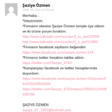
Şaziye Özmen
Ocak 26, 2013 at 4:59 am
Merhaba…
*İzleyicinizim.
*Firmanın sitesine Şaziye Özmen ismiyle üye oldum
ve iki ürüne yorum bıraktım:
http://www.tutkutaki.com/urunler/3_lu_set/22099/
http://www.tutkutaki.com/urunler/2_li_set/21885/
*Firmanın facebook sayfasını beğendim:
https://www.facebook.com/saziye.ozmen.524
*Firmanın twitter hesabını takibe aldım:
https://twitter.com/Saziye_6763
*Kampanyayı facebook ve twitter hesaplarımda
duyurdum:
https://www.facebook.com/saziye.ozmen.524/posts/5
44255028942834
https://twitter.com/Saziye_6763/status/295031119408
160768
ŞAZİYE ÖZMEN
saziye_67_1963@hotmail.com