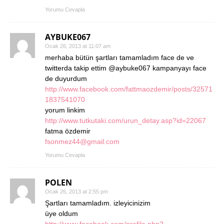
Yorumu Cevapla
AYBUKE067
Ocak 26, 2013 at 11:07 am
merhaba bütün şartları tamamladım face de ve
twitterda takip ettim @aybuke067 kampanyayı face
de duyurdum
http://www.facebook.com/fattmaozdemir/posts/32571
1837541070
yorum linkim
http://www.tutkutaki.com/urun_detay.asp?id=22067
fatma özdemir
fsonmez44@gmail.com
Yorumu Cevapla
POLEN
Ocak 26, 2013 at 2:55 pm
Şartları tamamladım. izleyicinizim
üye oldum