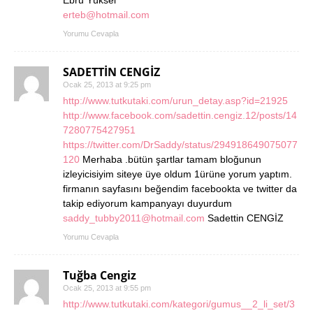
Ebru Yüksel
erteb@hotmail.com
Yorumu Cevapla
SADETTİN CENGİZ
Ocak 25, 2013 at 9:25 pm
http://www.tutkutaki.com/urun_detay.asp?id=21925
http://www.facebook.com/sadettin.cengiz.12/posts/14
7280775427951
https://twitter.com/DrSaddy/status/294918649075077
120
Merhaba .bütün şartlar tamam bloğunun
izleyicisiyim siteye üye oldum 1ürüne yorum yaptım.
firmanın sayfasını beğendim facebookta ve twitter da
takip ediyorum kampanyayı duyurdum
saddy_tubby2011@hotmail.com
Sadettin CENGİZ
Yorumu Cevapla
Tuğba Cengiz
Ocak 25, 2013 at 9:55 pm
http://www.tutkutaki.com/kategori/gumus__2_li_set/3