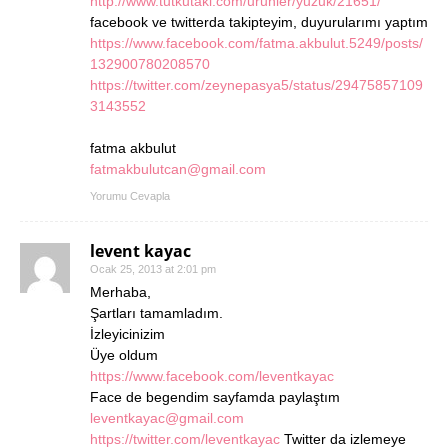
http://www.tutkutaki.com/urunler/yuzuk/21651/
facebook ve twitterda takipteyim, duyurularımı yaptım
https://www.facebook.com/fatma.akbulut.5249/posts/
132900780208570
https://twitter.com/zeynepasya5/status/29475857109
3143552
fatma akbulut
fatmakbulutcan@gmail.com
Yorumu Cevapla
levent kayac
Ocak 25, 2013 at 2:01 pm
Merhaba,
Şartları tamamladım.
İzleyicinizim
Üye oldum
https://www.facebook.com/leventkayac
Face de begendim sayfamda paylaştım
leventkayac@gmail.com
https://twitter.com/leventkayac
Twitter da izlemeye