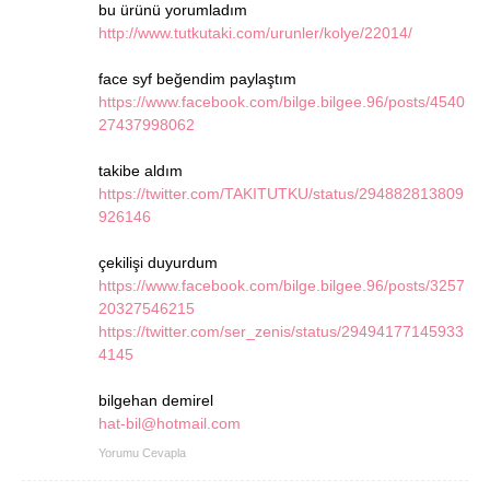
bu ürünü yorumladım
http://www.tutkutaki.com/urunler/kolye/22014/
face syf beğendim paylaştım
https://www.facebook.com/bilge.bilgee.96/posts/4540
27437998062
takibe aldım
https://twitter.com/TAKITUTKU/status/294882813809
926146
çekilişi duyurdum
https://www.facebook.com/bilge.bilgee.96/posts/3257
20327546215
https://twitter.com/ser_zenis/status/29494177145933
4145
bilgehan demirel
hat-bil@hotmail.com
Yorumu Cevapla