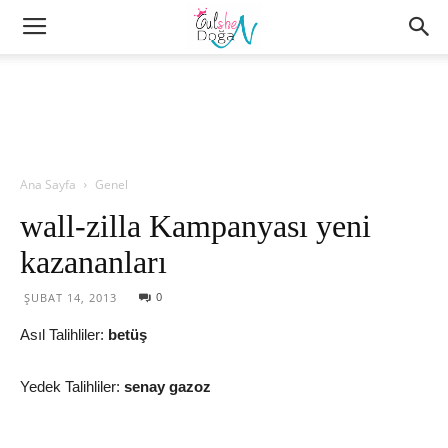
Ana Sayfa
Genel
wall-zilla Kampanyası yeni
kazananları
0
ŞUBAT 14, 2013
Asıl Talihliler:
betüş
Yedek Talihliler:
senay gazoz