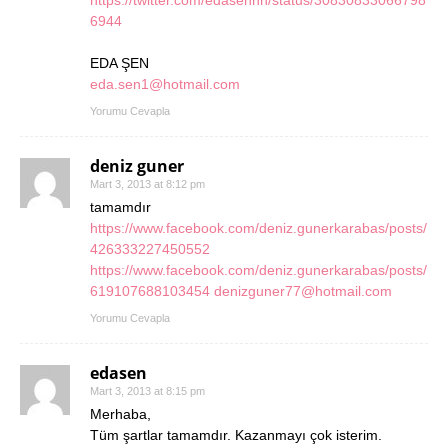
6944
EDA ŞEN
eda.sen1@hotmail.com
Yorumu Cevapla
deniz guner
Mart 3, 2013 at 8:12 pm
tamamdır
https://www.facebook.com/deniz.gunerkarabas/posts/
426333227450552
https://www.facebook.com/deniz.gunerkarabas/posts/
619107688103454
denizguner77@hotmail.com
Yorumu Cevapla
edasen
Mart 3, 2013 at 8:15 pm
Merhaba,
Tüm şartlar tamamdır. Kazanmayı çok isterim.