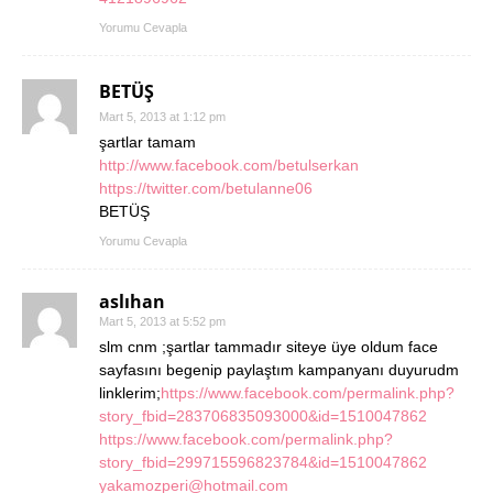
Yorumu Cevapla
BETÜŞ
Mart 5, 2013 at 1:12 pm
şartlar tamam
http://www.facebook.com/betulserkan
https://twitter.com/betulanne06
BETÜŞ
Yorumu Cevapla
aslıhan
Mart 5, 2013 at 5:52 pm
slm cnm ;şartlar tammadır siteye üye oldum face
sayfasını begenip paylaştım kampanyanı duyurudm
linklerim;
https://www.facebook.com/permalink.php?
story_fbid=283706835093000&id=1510047862
https://www.facebook.com/permalink.php?
story_fbid=299715596823784&id=1510047862
yakamozperi@hotmail.com