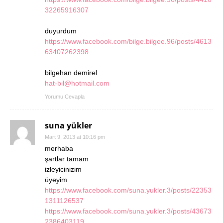
32265916307
duyurdum
https://www.facebook.com/bilge.bilgee.96/posts/4613
63407262398
bilgehan demirel
hat-bil@hotmail.com
Yorumu Cevapla
suna yükler
Mart 9, 2013 at 10:16 pm
merhaba
şartlar tamam
izleyicinizim
üyeyim
https://www.facebook.com/suna.yukler.3/posts/22353
1311126537
https://www.facebook.com/suna.yukler.3/posts/43673
2386403119