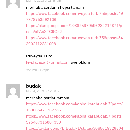
Mart 4, 2013 at 11:45 am
merhaba şartların hepsi tamam
https://www.facebook.com/ruveyda.turk.756/posts/49
7979753592136
https://plus.google.com/103625979596232214871/p
osts/cPAxXFC9GnZ
https://www.facebook.com/ruveyda.turk.756/posts/34
3902112381608
Rüveyda Türk
kiyidayazar@gmail.com
üye oldum
Yorumu Cevapla
budak
Mart 4, 2013 at 12:58 pm
merhaba şartlar tamam
https://www.facebook.com/kabira.karabudak.7/posts/
150665471762786
https://www.facebook.com/kabira.karabudak.7/posts/
575467315804390
https://twitter.com/KbrBudak1/status/3085619328504