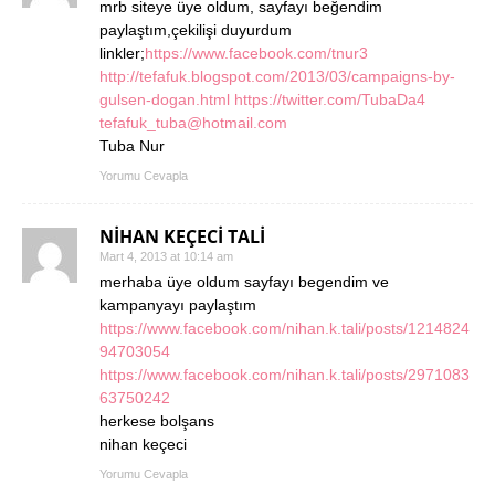
mrb siteye üye oldum, sayfayı beğendim
paylaştım,çekilişi duyurdum
linkler;
https://www.facebook.com/tnur3
http://tefafuk.blogspot.com/2013/03/campaigns-by-
gulsen-dogan.html
https://twitter.com/TubaDa4
tefafuk_tuba@hotmail.com
Tuba Nur
Yorumu Cevapla
NİHAN KEÇECİ TALİ
Mart 4, 2013 at 10:14 am
merhaba üye oldum sayfayı begendim ve
kampanyayı paylaştım
https://www.facebook.com/nihan.k.tali/posts/1214824
94703054
https://www.facebook.com/nihan.k.tali/posts/2971083
63750242
herkese bolşans
nihan keçeci
Yorumu Cevapla