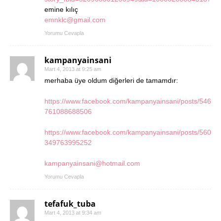
emine kılıç
emnklc@gmail.com
Yorumu Cevapla
kampanyainsani
Mart 4, 2013 at 9:25 am
merhaba üye oldum diğerleri de tamamdır:
https://www.facebook.com/kampanyainsani/posts/546
761088688506
https://www.facebook.com/kampanyainsani/posts/560
349763995252
kampanyainsani@hotmail.com
Yorumu Cevapla
tefafuk_tuba
Mart 4, 2013 at 9:34 am