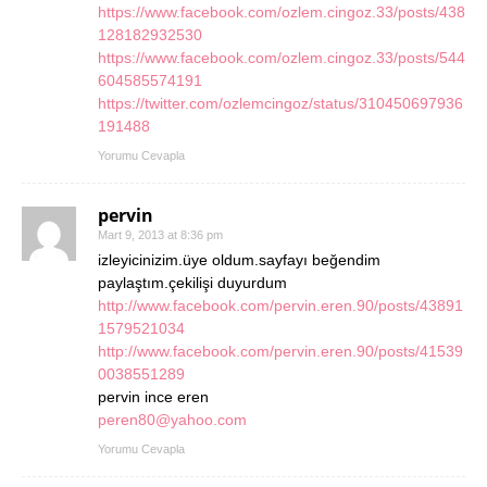
https://www.facebook.com/ozlem.cingoz.33/posts/438
128182932530
https://www.facebook.com/ozlem.cingoz.33/posts/544
604585574191
https://twitter.com/ozlemcingoz/status/310450697936
191488
Yorumu Cevapla
pervin
Mart 9, 2013 at 8:36 pm
izleyicinizim.üye oldum.sayfayı beğendim
paylaştım.çekilişi duyurdum
http://www.facebook.com/pervin.eren.90/posts/43891
1579521034
http://www.facebook.com/pervin.eren.90/posts/41539
0038551289
pervin ince eren
peren80@yahoo.com
Yorumu Cevapla