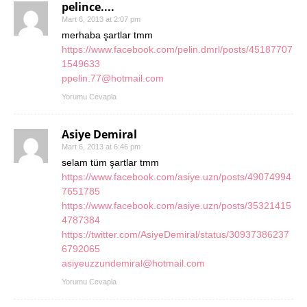
pelince....
Mart 6, 2013 at 2:07 pm
merhaba şartlar tmm
https://www.facebook.com/pelin.dmrl/posts/45187707
1549633
ppelin.77@hotmail.com
Yorumu Cevapla
Asiye Demiral
Mart 6, 2013 at 6:46 pm
selam tüm şartlar tmm
https://www.facebook.com/asiye.uzn/posts/49074994
7651785
https://www.facebook.com/asiye.uzn/posts/35321415
4787384
https://twitter.com/AsiyeDemiral/status/30937386237
6792065
asiyeuzzundemiral@hotmail.com
Yorumu Cevapla