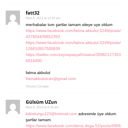
fatt32
Mart 8, 2013 at 12:24 am
merhabalar tum şartlar tamam siteye uye oldum
https://www.facebook.com/fatma.akbulut.5249/posts/
437604439652393
https://www.facebook.com/fatma.akbulut.5249/posts/
126810857500839
https://twitter.com/zeynepasya5/status/30982127353
6614400
fatma akbulut
ftamakbulutcan@gmail.com
Yorumu Cevapla
Gülsüm UZun
Mart 8, 2013 at 9:16 am
bilimkurgu123@hotmail.com
adresimle üye oldum.
şartlar tamam.
https://www.facebook.com/deniz.doga.52/posts/4906