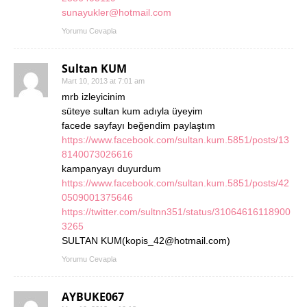
sunayukler@hotmail.com
Yorumu Cevapla
Sultan KUM
Mart 10, 2013 at 7:01 am
mrb izleyicinim
süteye sultan kum adıyla üyeyim
facede sayfayı beğendim paylaştım
https://www.facebook.com/sultan.kum.5851/posts/13
8140073026616
kampanyayı duyurdum
https://www.facebook.com/sultan.kum.5851/posts/42
0509001375646
https://twitter.com/sultnn351/status/31064616118900
3265
SULTAN KUM(kopis_42@hotmail.com)
Yorumu Cevapla
AYBUKE067