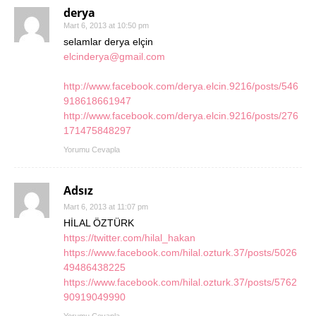
derya
Mart 6, 2013 at 10:50 pm
selamlar derya elçin
elcinderya@gmail.com
http://www.facebook.com/derya.elcin.9216/posts/546
918618661947
http://www.facebook.com/derya.elcin.9216/posts/276
171475848297
Yorumu Cevapla
Adsız
Mart 6, 2013 at 11:07 pm
HİLAL ÖZTÜRK
https://twitter.com/hilal_hakan
https://www.facebook.com/hilal.ozturk.37/posts/5026
49486438225
https://www.facebook.com/hilal.ozturk.37/posts/5762
90919049990
Yorumu Cevapla