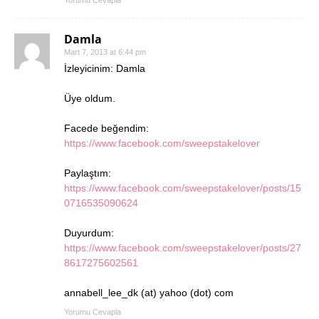
Damla
Mart 7, 2013 at 6:44 pm
İzleyicinim: Damla
Üye oldum.
Facede beğendim:
https://www.facebook.com/sweepstakelover
Paylaştım:
https://www.facebook.com/sweepstakelover/posts/15
0716535090624
Duyurdum:
https://www.facebook.com/sweepstakelover/posts/27
8617275602561
annabell_lee_dk (at) yahoo (dot) com
Yorumu Cevapla