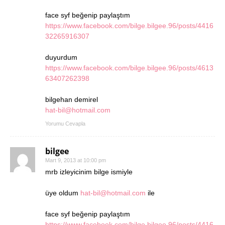
face syf beğenip paylaştım
https://www.facebook.com/bilge.bilgee.96/posts/4416
32265916307
duyurdum
https://www.facebook.com/bilge.bilgee.96/posts/4613
63407262398
bilgehan demirel
hat-bil@hotmail.com
Yorumu Cevapla
bilgee
Mart 9, 2013 at 10:00 pm
mrb izleyicinim bilge ismiyle
üye oldum
hat-bil@hotmail.com
ile
face syf beğenip paylaştım
https://www.facebook.com/bilge.bilgee.96/posts/4416