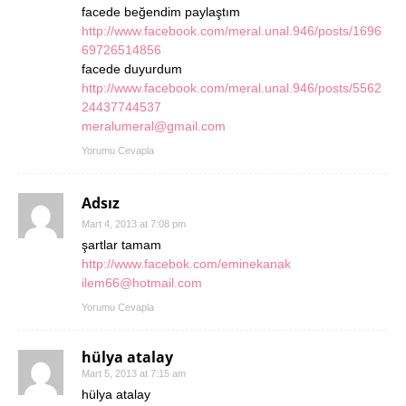
facede beğendim paylaştım
http://www.facebook.com/meral.unal.946/posts/1696
69726514856
facede duyurdum
http://www.facebook.com/meral.unal.946/posts/5562
24437744537
meralumeral@gmail.com
Yorumu Cevapla
Adsız
Mart 4, 2013 at 7:08 pm
şartlar tamam
http://www.facebok.com/eminekanak
ilem66@hotmail.com
Yorumu Cevapla
hülya atalay
Mart 5, 2013 at 7:15 am
hülya atalay