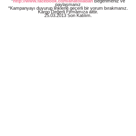
*
http://www.facebook.com/anatoliadan
Beğenmeniz ve
paylaşmanız
*Kampanyayı duyurup linklerle geçerli bir yorum bırakmanız.
Kargo Değerli Firmamıza aittir.
25.03.2013 Son Katılım.