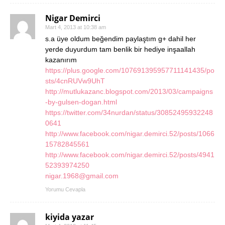
Nigar Demirci
Mart 4, 2013 at 10:38 am
s.a üye oldum beğendim paylaştım g+ dahil her
yerde duyurdum tam benlik bir hediye inşaallah
kazanırım
https://plus.google.com/107691395957711141435/po
sts/4cnRUVw9UhT
http://mutlukazanc.blogspot.com/2013/03/campaigns
-by-gulsen-dogan.html
https://twitter.com/34nurdan/status/30852495932248
0641
http://www.facebook.com/nigar.demirci.52/posts/1066
15782845561
http://www.facebook.com/nigar.demirci.52/posts/4941
52393974250
nigar.1968@gmail.com
Yorumu Cevapla
kiyida yazar