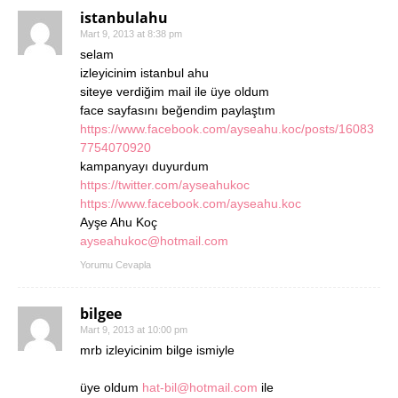
istanbulahu
Mart 9, 2013 at 8:38 pm
selam
izleyicinim istanbul ahu
siteye verdiğim mail ile üye oldum
face sayfasını beğendim paylaştım
https://www.facebook.com/ayseahu.koc/posts/16083
7754070920
kampanyayı duyurdum
https://twitter.com/ayseahukoc
https://www.facebook.com/ayseahu.koc
Ayşe Ahu Koç
ayseahukoc@hotmail.com
Yorumu Cevapla
bilgee
Mart 9, 2013 at 10:00 pm
mrb izleyicinim bilge ismiyle
üye oldum
hat-bil@hotmail.com
ile