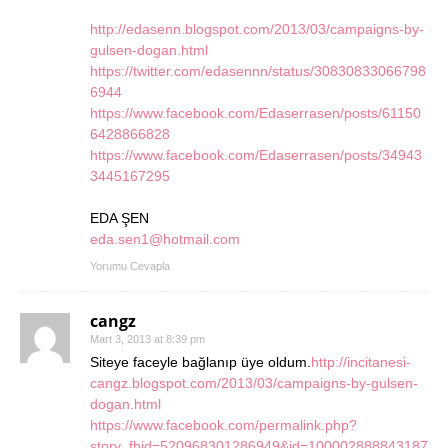
http://edasenn.blogspot.com/2013/03/campaigns-by-
gulsen-dogan.html
https://twitter.com/edasennn/status/30830833066798
6944
https://www.facebook.com/Edaserrasen/posts/61150
6428866828
https://www.facebook.com/Edaserrasen/posts/34943
3445167295
EDA ŞEN
eda.sen1@hotmail.com
Yorumu Cevapla
cangz
Mart 3, 2013 at 8:39 pm
Siteye faceyle bağlanıp üye oldum.
http://incitanesi-
cangz.blogspot.com/2013/03/campaigns-by-gulsen-
dogan.html
https://www.facebook.com/permalink.php?
story_fbid=520968301286949&id=100002888843187