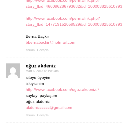
http://www.facebook.com/permalink.php?
story_fbid=466096286793682&id=100003825610793
http://www.facebook.com/permalink.php?
story_fbid=147719152059529&id=100003825610793
Berna Baçkır
bbernabackir@hotmail.com
Yorumu Cevapla
oğuz akdeniz
Mart 6, 2013 at 1:03 am
siteye üyeyim
izleyicinim
http://www.facebook.com/oguz.akdeniz.7
sayfayı paylaştım
oğuz akdeniz
akdenizzzzzz@gmail.com
Yorumu Cevapla