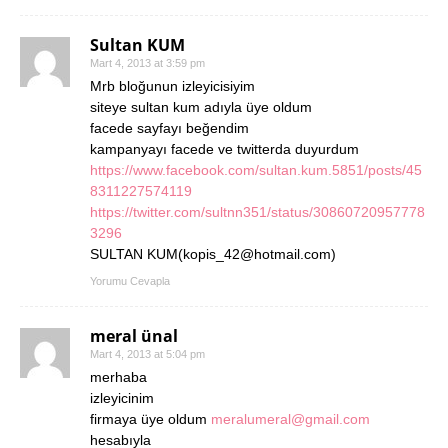
Sultan KUM
Mart 4, 2013 at 3:59 pm
Mrb bloğunun izleyicisiyim
siteye sultan kum adıyla üye oldum
facede sayfayı beğendim
kampanyayı facede ve twitterda duyurdum
https://www.facebook.com/sultan.kum.5851/posts/45
8311227574119
https://twitter.com/sultnn351/status/30860720957778
3296
SULTAN KUM(kopis_42@hotmail.com)
Yorumu Cevapla
meral ünal
Mart 4, 2013 at 5:04 pm
merhaba
izleyicinim
firmaya üye oldum
meralumeral@gmail.com
hesabıyla