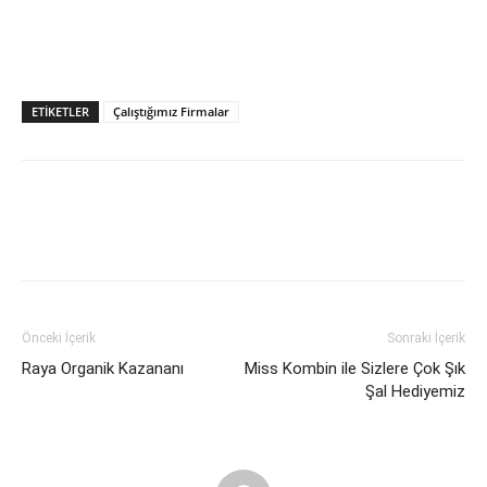
ETIKETLER
Çalıştığımız Firmalar
Önceki İçerik
Sonraki İçerik
Raya Organik Kazananı
Miss Kombin ile Sizlere Çok Şık
Şal Hediyemiz