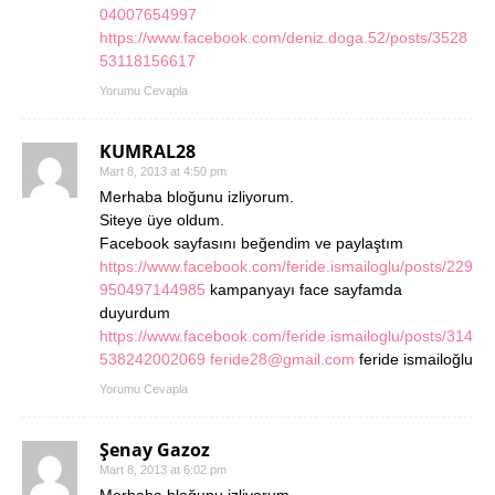
04007654997
https://www.facebook.com/deniz.doga.52/posts/3528
53118156617
Yorumu Cevapla
KUMRAL28
Mart 8, 2013 at 4:50 pm
Merhaba bloğunu izliyorum.
Siteye üye oldum.
Facebook sayfasını beğendim ve paylaştım
https://www.facebook.com/feride.ismailoglu/posts/229
950497144985
kampanyayı face sayfamda
duyurdum
https://www.facebook.com/feride.ismailoglu/posts/314
538242002069
feride28@gmail.com
feride ismailoğlu
Yorumu Cevapla
Şenay Gazoz
Mart 8, 2013 at 6:02 pm
Merhaba bloğunu izliyorum.