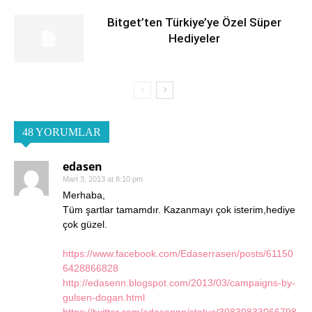
Bitget’ten Türkiye’ye Özel Süper
Hediyeler
48 YORUMLAR
edasen
Mart 3, 2013 at 8:10 pm
Merhaba,
Tüm şartlar tamamdır. Kazanmayı çok isterim,hediye
çok güzel.
https://www.facebook.com/Edaserrasen/posts/61150
6428866828
http://edasenn.blogspot.com/2013/03/campaigns-by-
gulsen-dogan.html
https://twitter.com/edasennn/status/30830833066798