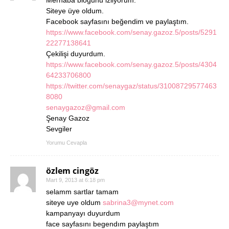
Siteye üye oldum.
Facebook sayfasını beğendim ve paylaştım.
https://www.facebook.com/senay.gazoz.5/posts/5291
22277138641
Çekilişi duyurdum.
https://www.facebook.com/senay.gazoz.5/posts/4304
64233706800
https://twitter.com/senaygaz/status/31008729577463
8080
senaygazoz@gmail.com
Şenay Gazoz
Sevgiler
Yorumu Cevapla
özlem cingöz
Mart 9, 2013 at 6:18 pm
selamm sartlar tamam
siteye uye oldum
sabrina3@mynet.com
kampanyayı duyurdum
face sayfasını begendım paylaştım