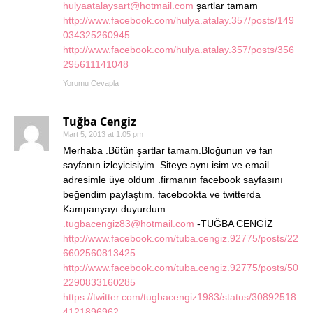
hulyaatalaysart@hotmail.com
şartlar tamam
http://www.facebook.com/hulya.atalay.357/posts/149
034325260945
http://www.facebook.com/hulya.atalay.357/posts/356
295611141048
Yorumu Cevapla
Tuğba Cengiz
Mart 5, 2013 at 1:05 pm
Merhaba .Bütün şartlar tamam.Bloğunun ve fan
sayfanın izleyicisiyim .Siteye aynı isim ve email
adresimle üye oldum .firmanın facebook sayfasını
beğendim paylaştım. facebookta ve twitterda
Kampanyayı duyurdum
.tugbacengiz83@hotmail.com
-TUĞBA CENGİZ
http://www.facebook.com/tuba.cengiz.92775/posts/22
6602560813425
http://www.facebook.com/tuba.cengiz.92775/posts/50
2290833160285
https://twitter.com/tugbacengiz1983/status/30892518
4121896962