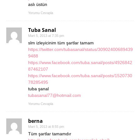
aslı üstün
Yorumu Cevapla
Tuba Sanal
Mart 5, 2013 at 7:35 pm
slm izleyicinim tüm şartlar tamam
https://twitter.com/tubasanal/status/30902400689439
9488
https://www.facebook.com/tuba.sanal/posts/4926842
87462107
https://www.facebook.com/tuba.sanal/posts/1520730
78285495
tuba şanal
tubasanal77@hotmail.com
Yorumu Cevapla
berna
Mart 5, 2013 at 8:55 pm
Tüm şartlar tamamdır