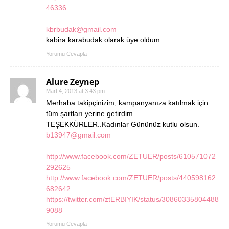
46336
kbrbudak@gmail.com
kabira karabudak olarak üye oldum
Yorumu Cevapla
Alure Zeynep
Mart 4, 2013 at 3:43 pm
Merhaba takipçinizim, kampanyanıza katılmak için
tüm şartları yerine getirdim.
TEŞEKKÜRLER..Kadınlar Gününüz kutlu olsun.
b13947@gmail.com
http://www.facebook.com/ZETUER/posts/610571072
292625
http://www.facebook.com/ZETUER/posts/440598162
682642
https://twitter.com/ztERBIYIK/status/30860335804488
9088
Yorumu Cevapla