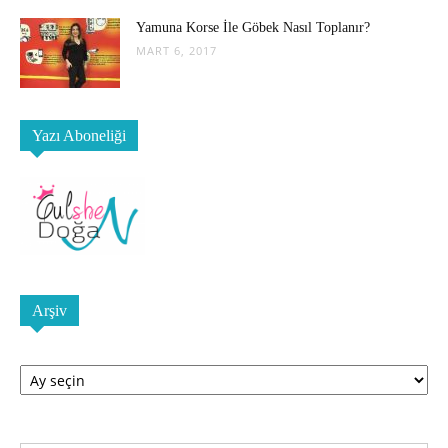
Yamuna Korse İle Göbek Nasıl Toplanır?
MART 6, 2017
Yazı Aboneliği
Arşiv
Arşiv