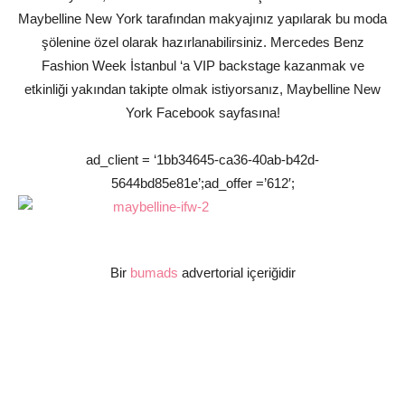
Maybelline New York tarafından makyajınız yapılarak bu moda
şölenine özel olarak hazırlanabilirsiniz. Mercedes Benz
Fashion Week İstanbul ‘a VIP backstage kazanmak ve
etkinliği yakından takipte olmak istiyorsanız, Maybelline New
York Facebook sayfasına!
ad_client = ‘1bb34645-ca36-40ab-b42d-
5644bd85e81e’;ad_offer =’612′;
Bir
bumads
advertorial içeriğidir