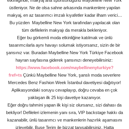
etkinliğinde, makyaj ana sponsorluğunu Maybelline New York
üstleniyor. Ne de olsa sahne arkasında mankenlere yapılan
makyaj, en az tasarımcı imzalı kıyafetler kadar ilham verici…
Bu yüzden Maybelline New York tarafından yapılacak olan
tüm defilelerin makyajı da merakla bekleniyor.
Eğer bu görkemli moda etkinliğine katılmak ve ünlü
tasarımcılarla aynı havayı solumak istiyorsanız, sizin de bir
şansınız var. Buradan Maybelline New York Türkiye Facebook
hayran sayfasına giderek şansınızı deneyebilirsiniz:
https://www.facebook.com/maybellinenyturkiye?
fref=ts
Çünkü Maybelline New York, şanslı moda severlere
Mercedes Benz Fashion Week İstanbul davetiyesi dağıtıyor!
Aplikasyondaki soruyu cevaplayıp, doğru cevaba en çok
yaklaşan ilk 25 kişi davetiye kazanıyor.
Eğer doğru tahmini yapan ilk kişi siz olursanız, sizi dahası da
bekliyor! Defileleri izlemenin yanı sıra, VIP backstage hakkı da
kazanabilir, ünlü tasarımcı ve mankenlerin hazırlık aşamasını
izleyebilir, Buse Terim ile bizzat tanışabilirsiniz. Hatta