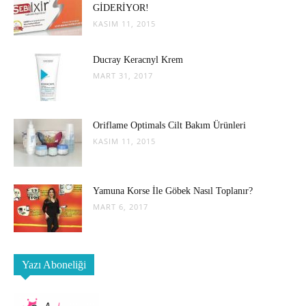
GİDERİYOR!
KASIM 11, 2015
Ducray Keracnyl Krem
MART 31, 2017
Oriflame Optimals Cilt Bakım Ürünleri
KASIM 11, 2015
Yamuna Korse İle Göbek Nasıl Toplanır?
MART 6, 2017
Yazı Aboneliği