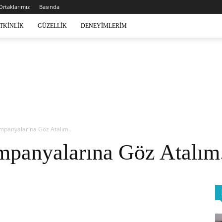
 Ortaklarımız
Basında
TKINLIK
GÜZELLIK
DENEYIMLERIM
panyalarına Göz Atalım..
panyalarına Göz Atalım.