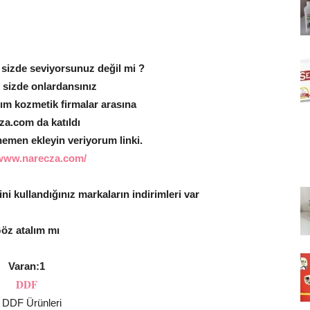
i sizde seviyorsunuz değil mi ?
 sizde onlardansınız
ım kozmetik firmalar arasına
za.com da katıldı
 hemen ekleyin veriyorum linki.
/www.narecza.com/
ni kullandığınız markaların indirimleri var
öz atalım mı
Varan:1
DDF