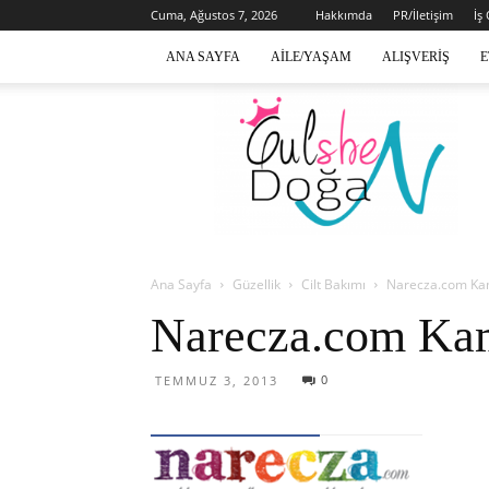
Cuma, Ağustos 7, 2026
Hakkımda
PR/İletişim
İş
ANA SAYFA
AILE/YAŞAM
ALIŞVERIŞ
E
Gülsen
Doğan
Ana Sayfa
Güzellik
Cilt Bakımı
Narecza.com Kam
Narecza.com Kam
0
TEMMUZ 3, 2013