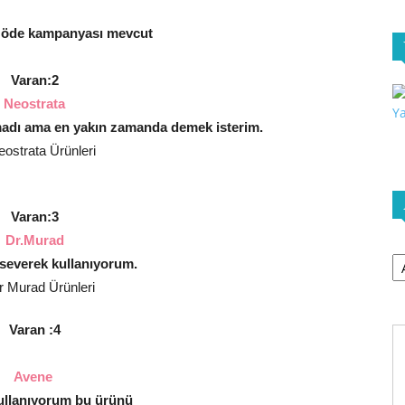
 öde kampanyası mevcut
Varan:2
Neostrata
madı ama en yakın zamanda demek isterim.
Varan:3
Dr.Murad
Ar
 severek kullanıyorum.
Varan :4
Avene
ullanıyorum bu ürünü