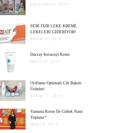
AĞUSTOS 18, 2015
SEBİ İXİR LEKE KREMİ,
LEKELERİ GİDERİYOR!
KASIM 11, 2015
Ducray Keracnyl Krem
MART 31, 2017
Oriflame Optimals Cilt Bakım
Ürünleri
KASIM 11, 2015
Yamuna Korse İle Göbek Nasıl
Toplanır?
MART 6, 2017