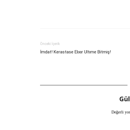
Önceki İçerik
İmdat! Kerastase Elıxır Ultıme Bitmiş!
Gü
Değerli yo