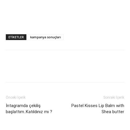
ETIKETLER
kampanya sonuçları
Önceki İçerik
Sonraki İçerik
İntagramda çekiliş
Pastel Kisses Lip Balm with
başlattım..Katıldınız mı ?
Shea butter