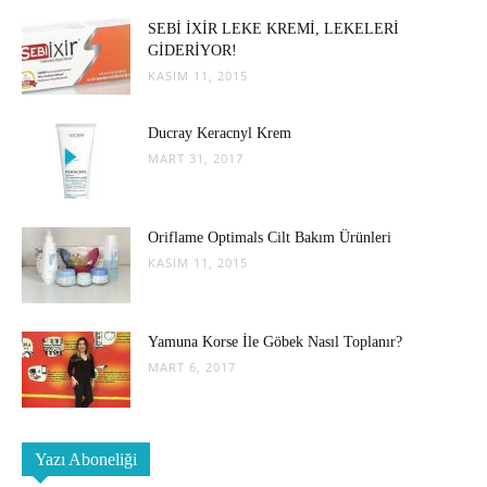
SEBİ İXİR LEKE KREMİ, LEKELERİ
GİDERİYOR!
KASIM 11, 2015
Ducray Keracnyl Krem
MART 31, 2017
Oriflame Optimals Cilt Bakım Ürünleri
KASIM 11, 2015
Yamuna Korse İle Göbek Nasıl Toplanır?
MART 6, 2017
Yazı Aboneliği