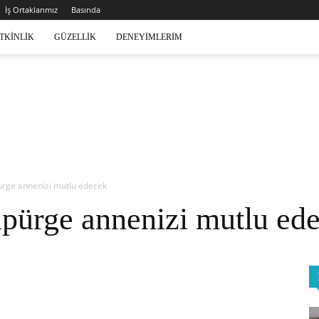
İş Ortaklarımız
Basında
TKINLIK
GÜZELLIK
DENEYIMLERIM
pürge annenizi mutlu edecek
süpürge annenizi mutlu ed