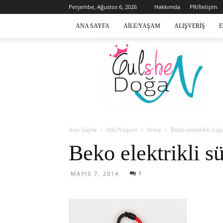
Perşembe, Ağustos 6, 2026
Hakkımda
PR/İletişim
ANA SAYFA
AILE/YAŞAM
ALIŞVERIŞ
E
Gülsen
Doğan
Ana Sayfa
Aile/Yaşam
Anne
Beko elektrikli sü
Beko elektrikli 
1
MAYIS 7, 2014