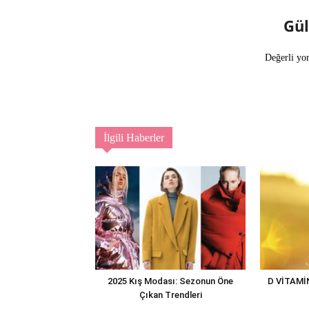
Gü
Değerli yo
İlgili Haberler
2025 Kış Modası: Sezonun Öne
D VİTAMİ
Çıkan Trendleri