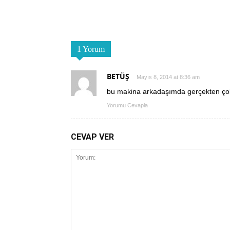
1 Yorum
BETÜŞ
Mayıs 8, 2014 at 8:36 am
bu makina arkadaşımda gerçekten çok i
Yorumu Cevapla
CEVAP VER