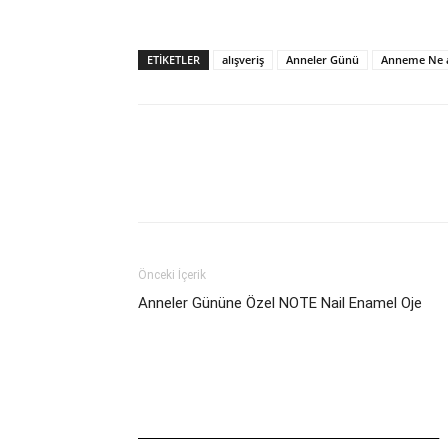
ETIKETLER
alışveriş
Anneler Günü
Anneme Ne 
Önceki İçerik