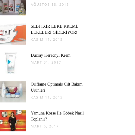
AĞUSTOS 18, 2015
SEBİ İXİR LEKE KREMİ,
LEKELERİ GİDERİYOR!
KASIM 11, 2015
Ducray Keracnyl Krem
MART 31, 2017
Oriflame Optimals Cilt Bakım
Ürünleri
KASIM 11, 2015
Yamuna Korse İle Göbek Nasıl
Toplanır?
MART 6, 2017