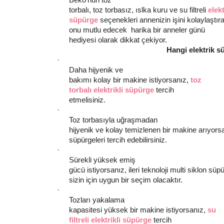
torbalı, toz torbasız, ıslka kuru ve su filtreli
elekt
süpürge
seçenekleri annenizin işini kolaylaştır
onu mutlu edecek harika bir anneler günü
hediyesi olarak dikkat çekiyor.
Hangi elektrik s
·
Daha hijyenik ve
bakımı kolay bir makine istiyorsanız,
toz
torbalı elektrikli süpürge
tercih
etmelisiniz.
·
Toz torbasıyla uğraşmadan
hijyenik ve kolay temizlenen bir makine arıyorsa
süpürgeleri tercih edebilirsiniz.
·
Sürekli yüksek emiş
gücü istiyorsanız, ileri teknoloji multi siklon
sizin için uygun bir seçim olacaktır.
·
Tozları yakalama
kapasitesi yüksek bir makine istiyorsanız,
su
filtreli elektrikli süpürge
tercih