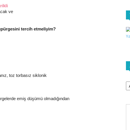
rikli
acak ve
üpürgesini tercih etmeliyim?
nız, toz torbasız siklonik
Ar
 süpürgelerde emiş düşümü olmadığından