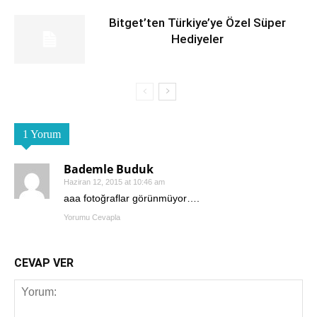
Bitget’ten Türkiye’ye Özel Süper
Hediyeler
1 Yorum
Bademle Buduk
Haziran 12, 2015 at 10:46 am
aaa fotoğraflar görünmüyor….
Yorumu Cevapla
CEVAP VER