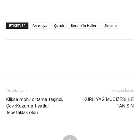
ETIKETLER
Arı maya
Çocuk
Kerem'in Halleri
Sinema
Önceki İçerik
Sonraki İçerik
Kliksa mobil ortama taşındı,
KURU YAĞ MUCİZESİ İLE
ÇevirKazan’la fiyatlar
TANIŞIN
tepetaklak oldu.