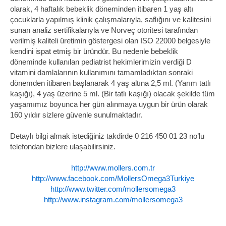
olarak, 4 haftalık bebeklik döneminden itibaren 1 yaş altı
çocuklarla yapılmış klinik çalışmalarıyla, saflığını ve kalitesini
sunan analiz sertifikalarıyla ve Norveç otoritesi tarafından
verilmiş kaliteli üretimin göstergesi olan ISO 22000 belgesiyle
kendini ispat etmiş bir üründür. Bu nedenle bebeklik
döneminde kullanılan pediatrist hekimlerimizin verdiği D
vitamini damlalarının kullanımını tamamladıktan sonraki
dönemden itibaren başlanarak 4 yaş altına 2,5 ml. (Yarım tatlı
kaşığı), 4 yaş üzerine 5 ml. (Bir tatlı kaşığı) olacak şekilde tüm
yaşamımız boyunca her gün alınmaya uygun bir ürün olarak
160 yıldır sizlere güvenle sunulmaktadır.
Detaylı bilgi almak istediğiniz takdirde 0 216 450 01 23 no’lu
telefondan bizlere ulaşabilirsiniz.
http://www.mollers.com.tr
http://www.facebook.com/MollersOmega3Turkiye
http://www.twitter.com/mollersomega3
http://www.instagram.com/mollersomega3