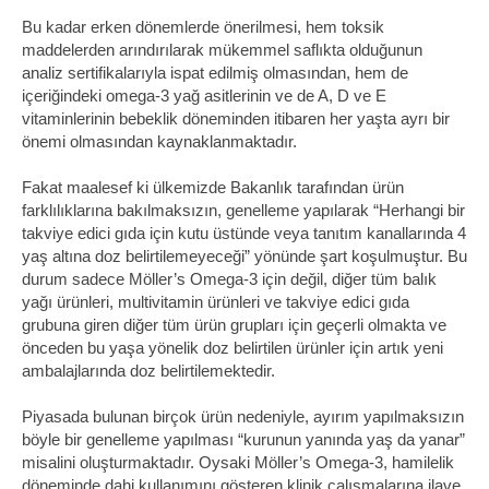
Bu kadar erken dönemlerde önerilmesi, hem toksik
maddelerden arındırılarak mükemmel saflıkta olduğunun
analiz sertifikalarıyla ispat edilmiş olmasından, hem de
içeriğindeki omega-3 yağ asitlerinin ve de A, D ve E
vitaminlerinin bebeklik döneminden itibaren her yaşta ayrı bir
önemi olmasından kaynaklanmaktadır.
Fakat maalesef ki ülkemizde Bakanlık tarafından ürün
farklılıklarına bakılmaksızın, genelleme yapılarak “Herhangi bir
takviye edici gıda için kutu üstünde veya tanıtım kanallarında 4
yaş altına doz belirtilemeyeceği” yönünde şart koşulmuştur. Bu
durum sadece Möller’s Omega-3 için değil, diğer tüm balık
yağı ürünleri, multivitamin ürünleri ve takviye edici gıda
grubuna giren diğer tüm ürün grupları için geçerli olmakta ve
önceden bu yaşa yönelik doz belirtilen ürünler için artık yeni
ambalajlarında doz belirtilemektedir.
Piyasada bulunan birçok ürün nedeniyle, ayırım yapılmaksızın
böyle bir genelleme yapılması “kurunun yanında yaş da yanar”
misalini oluşturmaktadır. Oysaki Möller’s Omega-3, hamilelik
döneminde dahi kullanımını gösteren klinik çalışmalarına ilave