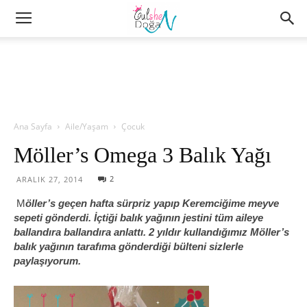
Ana Sayfa
Aile/Yaşam
Çocuk
Möller’s Omega 3 Balık Yağı
2
ARALIK 27, 2014
M
öller’s geçen hafta sürpriz yapıp Keremciğime meyve
sepeti gönderdi. İçtiği balık yağının jestini tüm aileye
ballandıra ballandıra anlattı. 2 yıldır kullandığımız Möller’s
balık yağının tarafıma gönderdiği bülteni sizlerle
paylaşıyorum.