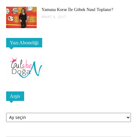
Yamuna Korse İle Göbek Nasıl Toplanır?
MART 6, 2017
Yazı Aboneliği
Arşiv
Arşiv