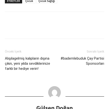
ETIKETLER
Çocuk
Çocuk Sağlığı
Önceki İçerik
Sonraki İçerik
Alışılagelmiş kalıpların dışına
#bademlebuduk Çay Partisi
çıkın, yeni yılda sevdiklerinize
Sponsorları
farklı bir hediye verin!
Gülsen Doğan