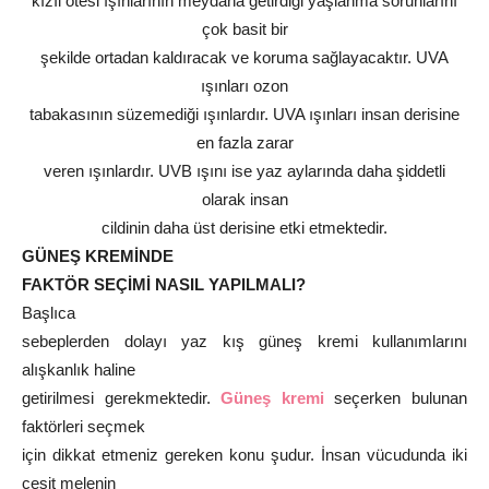
kızıl ötesi ışınlarının meydana getirdiği yaşlanma sorunlarını
çok basit bir
şekilde ortadan kaldıracak ve koruma sağlayacaktır. UVA
ışınları ozon
tabakasının süzemediği ışınlardır. UVA ışınları insan derisine
en fazla zarar
veren ışınlardır. UVB ışını ise yaz aylarında daha şiddetli
olarak insan
cildinin daha üst derisine etki etmektedir.
GÜNEŞ KREMİNDE
FAKTÖR SEÇİMİ NASIL YAPILMALI?
Başlıca
sebeplerden dolayı yaz kış güneş kremi kullanımlarını
alışkanlık haline
getirilmesi gerekmektedir.
Güneş kremi
seçerken bulunan
faktörleri seçmek
için dikkat etmeniz gereken konu şudur. İnsan vücudunda iki
çeşit melenin