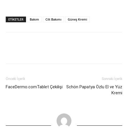
ETIKETLER
Bakım
Cilt Bakımı
Güneş Kremi
Önceki İçerik
Sonraki İçerik
Schön Papatya Özlu El ve Yüz
Kremi