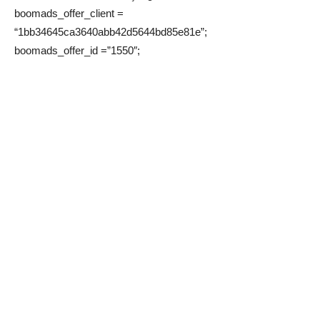
boomads_offer_client =
“1bb34645ca3640abb42d5644bd85e81e”;
boomads_offer_id =”1550″;