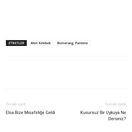
ETIKETLER
Altın Kelebek
Bumerang. Pantene
Önceki İçerik
Sonraki İçerik
Elsa Bize Misafirliğe Geldi
Kusursuz Bir Uykuya Ne
Dersiniz?