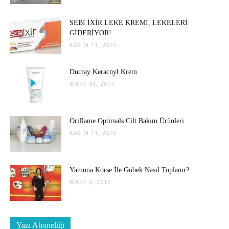
SEBİ İXİR LEKE KREMİ, LEKELERİ
GİDERİYOR!
KASIM 11, 2015
Ducray Keracnyl Krem
MART 31, 2017
Oriflame Optimals Cilt Bakım Ürünleri
KASIM 11, 2015
Yamuna Korse İle Göbek Nasıl Toplanır?
MART 6, 2017
Yazı Aboneliği