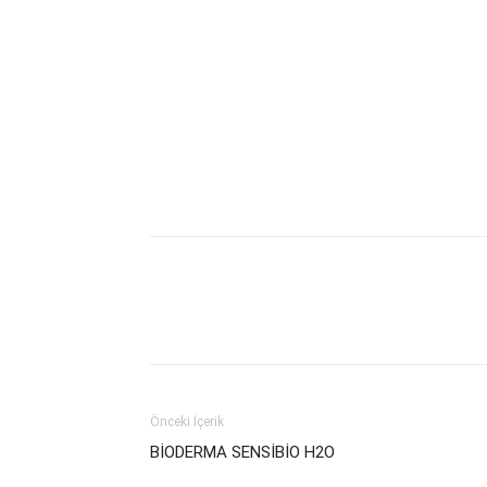
Önceki İçerik
BİODERMA SENSİBİO H2O