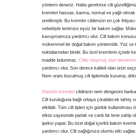
yöntemi deneriz. Hatta gerekirse cilt güzelliğimi
kremleri hassas, karma, normal ve yağlı olmak ü
üretilmiştir. Bu kremler cildimizin en çok ihtiyac
sebebiyle tenimize eşsiz bir bakım sağlar. Mük
kavuşmamıza yardımcı olur. Cilt bakım konusund
mükemmel bir doğal bakım yöntemidir. Yüz ve ten
noktalarından biridir. Bu özel kremlerin içinde k
madde bulunmaz.
Ciltte oluşmuş olan lekelenm
yardımcı olur. Son derece kaliteli olan ürün seçen
Nem oranı bozulmuş cilt tiplerinde kuruma, dökü
Darphin kremleri
cildinizin nem dengesini harika 
Cilt kuruluğuna bağlı ortaya çıkabilecek tahriş 
etkilidir. Tüm cilt tipleri için günlük kullanılmas
etkisi sayesinde parlak ve canlı bir tene sahip 
ipeksi yapar. Bu özel doğal içerikli bakım kreml
yardımcı olur. Cilt sağlığınıza olumlu etki sağlar.