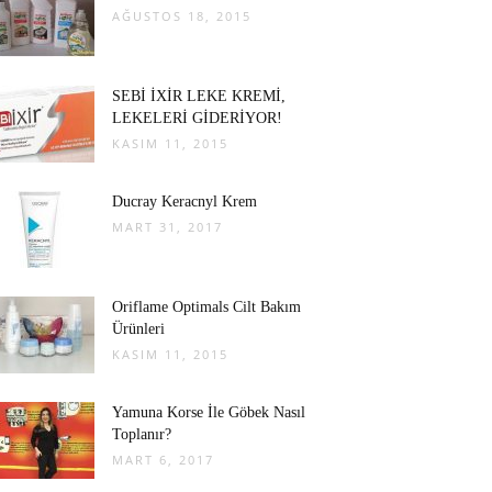
AĞUSTOS 18, 2015
SEBİ İXİR LEKE KREMİ,
LEKELERİ GİDERİYOR!
KASIM 11, 2015
Ducray Keracnyl Krem
MART 31, 2017
Oriflame Optimals Cilt Bakım
Ürünleri
KASIM 11, 2015
Yamuna Korse İle Göbek Nasıl
Toplanır?
MART 6, 2017