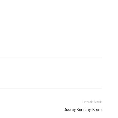
Sonraki İçerik
Ducray Keracnyl Krem