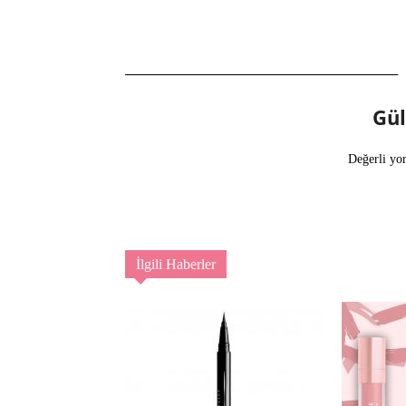
Gü
Değerli yo
İlgili Haberler