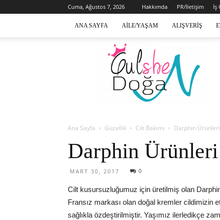
Cuma, Ağustos 7, 2026
Hakkımda
PR/İletişim
İş
ANA SAYFA
AILE/YAŞAM
ALIŞVERIŞ
E
Gülsen
Doğan
Ana Sayfa
Güzellik
Cilt Bakımı
Darphin Ürünleri
Darphin Ürünleri
0
MART 30, 2017
Cilt kusursuzluğumuz için üretilmiş olan Darphi
Fransız markası olan doğal kremler cildimizin etki
sağlıkla özdeştirilmiştir. Yaşımız ilerledikçe za