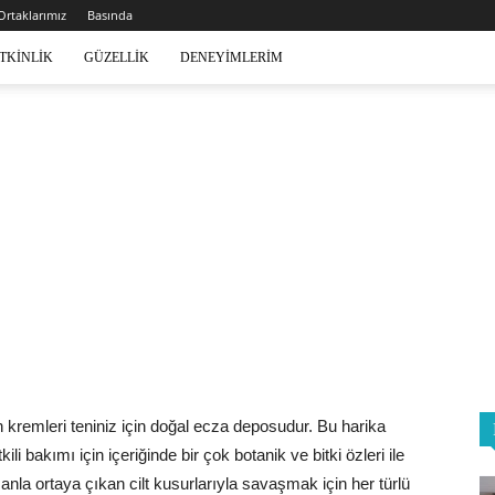
 Ortaklarımız
Basında
TKINLIK
GÜZELLIK
DENEYIMLERIM
n kremleri teniniz için doğal ecza deposudur. Bu harika
li bakımı için içeriğinde bir çok botanik ve bitki özleri ile
manla ortaya çıkan cilt kusurlarıyla savaşmak için her türlü