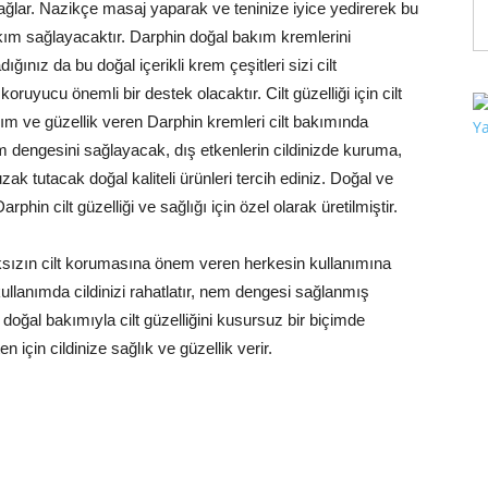
 sağlar. Nazikçe masaj yaparak ve teninize iyice yedirerek bu
akım sağlayacaktır. Darphin doğal bakım kremlerini
ığınız da bu doğal içerikli krem çeşitleri sizi cilt
ruyucu önemli bir destek olacaktır. Cilt güzelliği için cilt
m ve güzellik veren Darphin kremleri cilt bakımında
em dengesini sağlayacak, dış etkenlerin cildinizde kuruma,
 uzak tutacak doğal kaliteli ürünleri tercih ediniz. Doğal ve
phin cilt güzelliği ve sağlığı için özel olarak üretilmiştir.
sızın cilt korumasına önem veren herkesin kullanımına
kullanımda cildinizi rahatlatır, nem dengesi sağlanmış
doğal bakımıyla cilt güzelliğini kusursuz bir biçimde
n için cildinize sağlık ve güzellik verir.