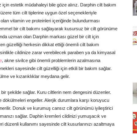
z için estetik müdahaleyi bile göze alırız. Darphin cilt bakım
zere tüm cilt tiplerine uygun özel seçenekleriyle
ı olan vitamin ve proteinleri içeriğinde bulundurması
emmel bir cilt bakımı sağlayarak kusursuz bir cilt görünüme
a uzman olan Darphin markası güzel bir cilt için
 güzelliği herkesin dikkat ettiği önemli cilt bakım
esinlikle cildinize zarar verebilecek paraben ya da kimyasal
e
, akne sivilce gibi önemli problemlerin azalmasına
ekleri sayesinde cilt güzelliği için etkili bir bakım sağlar.
lme ve kızarıklıklar meydana gelir.
bir şekilde sağlar. Kuru ciltlerin nem dengesini düzenler.
ve dökülmeleri engeller. Alerjik durumlara karşı koruyucu
ı önerilir. Donuk ve kurumuş cansız cilt görünümü iyileştirici
olmanızı sağlar. Daphin kremleri cildinizi yumuşacık ve
eri düzenli kullanımı sayesinde cilt kusurlarınızı azaltmaya