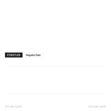
ETIKETLER
Hayata Dair
Önceki İçerik
Sonraki İçerik