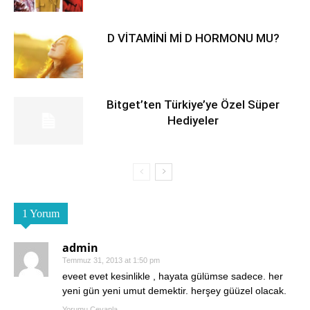
D VİTAMİNİ Mİ D HORMONU MU?
Bitget’ten Türkiye’ye Özel Süper
Hediyeler
1 Yorum
admin
Temmuz 31, 2013 at 1:50 pm
eveet evet kesinlikle , hayata gülümse sadece. her
yeni gün yeni umut demektir. herşey güüzel olacak.
Yorumu Cevapla