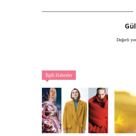
Gü
Değerli yo
İlgili Haberler