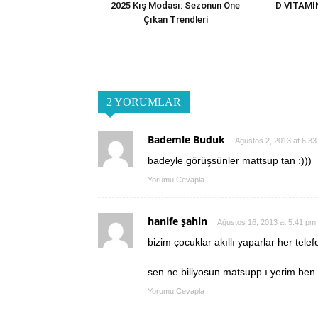
2025 Kış Modası: Sezonun Öne
D VİTAMİ
Çıkan Trendleri
2 YORUMLAR
Bademle Buduk
Ağustos 2, 2013 at 6:3
badeyle görüşsünler mattsup tan :)))
Yorumu Cevapla
hanife şahin
Ağustos 16, 2013 at 5:41 pm
bizim çocuklar akıllı yaparlar her telef
sen ne biliyosun matsupp ı yerim ben
Yorumu Cevapla