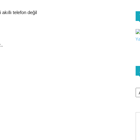
kıllı telefon değil
..
Ar