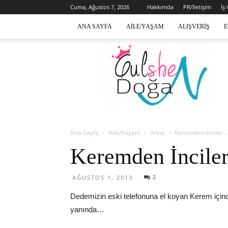
Cuma, Ağustos 7, 2026
Hakkımda
PR/İletişim
İş
ANA SAYFA
AILE/YAŞAM
ALIŞVERIŞ
E
Gülsen
Doğan
Ana Sayfa
Aile/Yaşam
Anne
Keremden İnciler 
Keremden İncile
2
AĞUSTOS 1, 2013
Dedemizin eski telefonuna el koyan Kerem içince
yanında…