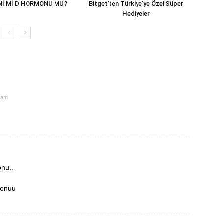
Nİ Mİ D HORMONU MU?
Bitget’ten Türkiye’ye Özel Süper
Hediyeler
3 am
onu..
 onuu