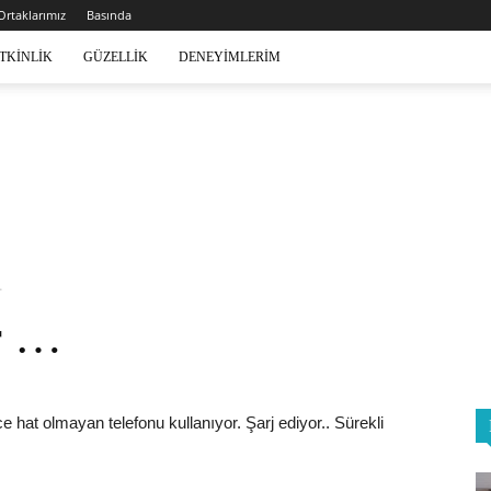
 Ortaklarımız
Basında
TKINLIK
GÜZELLIK
DENEYIMLERIM
…
r …
 hat olmayan telefonu kullanıyor. Şarj ediyor.. Sürekli