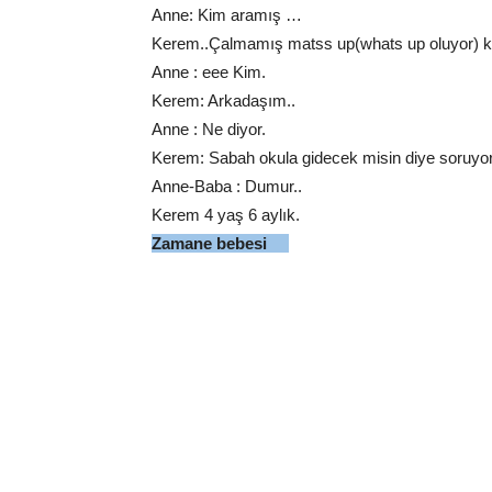
Anne: Kim aramış …
Kerem..Çalmamış matss up(whats up oluyor) ki a
Anne : eee Kim.
Kerem: Arkadaşım..
Anne : Ne diyor.
Kerem: Sabah okula gidecek misin diye soruyor
Anne-Baba : Dumur..
Kerem 4 yaş 6 aylık.
Zamane bebesi