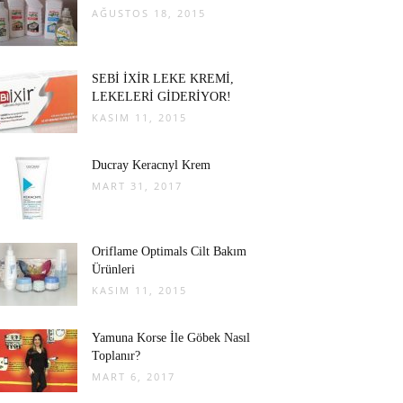
AĞUSTOS 18, 2015
SEBİ İXİR LEKE KREMİ,
LEKELERİ GİDERİYOR!
KASIM 11, 2015
Ducray Keracnyl Krem
MART 31, 2017
Oriflame Optimals Cilt Bakım
Ürünleri
KASIM 11, 2015
Yamuna Korse İle Göbek Nasıl
Toplanır?
MART 6, 2017