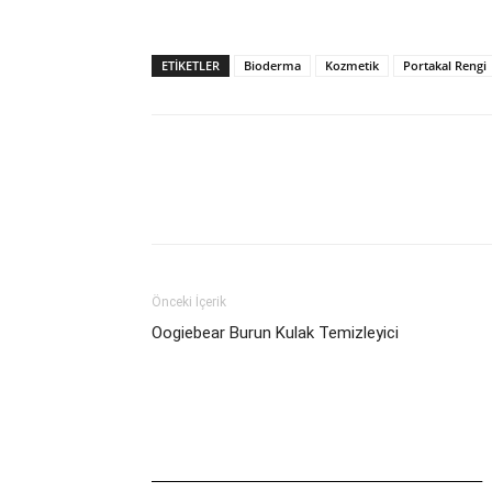
ETIKETLER
Bioderma
Kozmetik
Portakal Rengi
Önceki İçerik
Oogiebear Burun Kulak Temizleyici