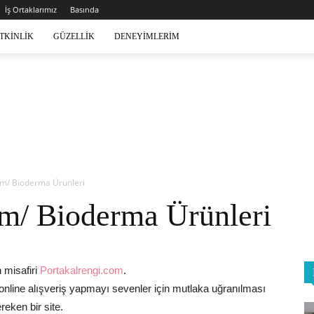
İş Ortaklarımız
Basında
TKINLIK
GÜZELLIK
DENEYIMLERIM
om/ Bioderma Ürünleri
m/ Bioderma Ürünleri
misafiri
Portakalrengi.com
.
nline alışveriş yapmayı sevenler için mutlaka uğranılması
reken bir site.