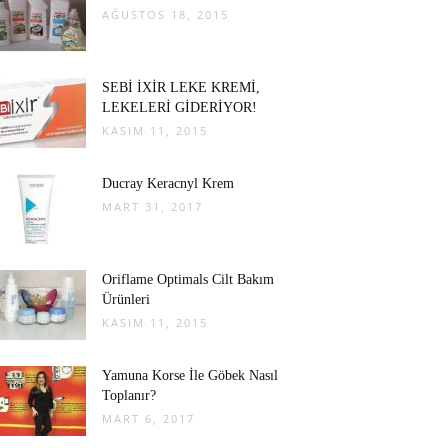
AĞUSTOS 18, 2015
SEBİ İXİR LEKE KREMİ,
LEKELERİ GİDERİYOR!
KASIM 11, 2015
Ducray Keracnyl Krem
MART 31, 2017
Oriflame Optimals Cilt Bakım
Ürünleri
KASIM 11, 2015
Yamuna Korse İle Göbek Nasıl
Toplanır?
MART 6, 2017