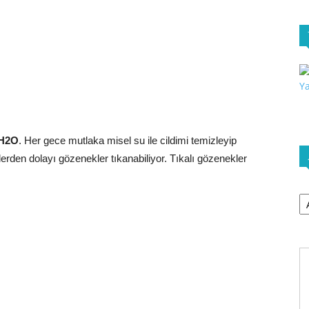
 H2O
. Her gece mutlaka misel su ile cildimi temizleyip
rden dolayı gözenekler tıkanabiliyor. Tıkalı gözenekler
Ar