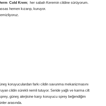
Derm Cold Krem
; her sabah Keremin cildine sürüyorum.
 hassas hemen kızarıp, kuruyor.
temizliyoruz.
güneş koruyuculardan farkı cildin savunma mekanizmasını
uyan cildin sürekli nemli tutuyor. Seride yağlı ve karma cilt
u sprey, güneş alerjisine karşı koruyucu sprey beğendiğim
ünler arasında.