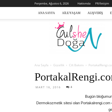
Perşembe, Ağustos 6, 2026
Hakkımda
PR/İletişim
ANA SAYFA
AILE/YAŞAM
ALIŞVERIŞ
E
Gülsen
Doğan
Ana Sayfa
Güzellik
Cilt Bakımı
PortakalRengi.c
PortakalRengi.co
4
MART 16, 2016
Bugün bloğumun 
Dermokozmetik sitesi olan Portakalrengi.com o
ge