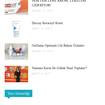
SEBİ İXİR LEKE KREMİ, LEKELERİ
GİDERİYOR!
KASIM 11, 2015
Ducray Keracnyl Krem
MART 31, 2017
Oriflame Optimals Cilt Bakım Ürünleri
KASIM 11, 2015
Yamuna Korse İle Göbek Nasıl Toplanır?
MART 6, 2017
Yazı Aboneliği