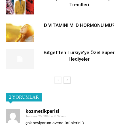
Trendleri
D VİTAMİNİ Mİ D HORMONU MU?
Bitget’ten Türkiye’ye Özel Süper
Hediyeler
2 YORUMLAR
kozmetikperisi
Temmuz 25, 2016 at 8:32 am
çok seviyorum avene ürünlerini:)