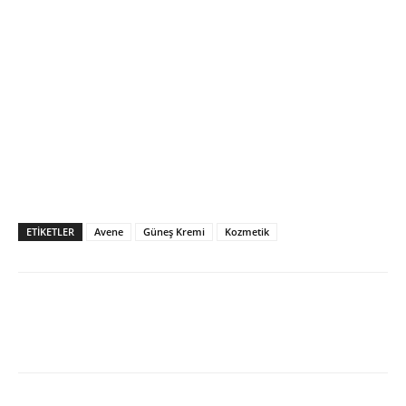
ETIKETLER
Avene
Güneş Kremi
Kozmetik