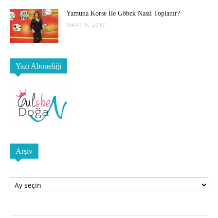
Yamuna Korse İle Göbek Nasıl Toplanır?
MART 6, 2017
Yazı Aboneliği
Arşiv
Arşiv