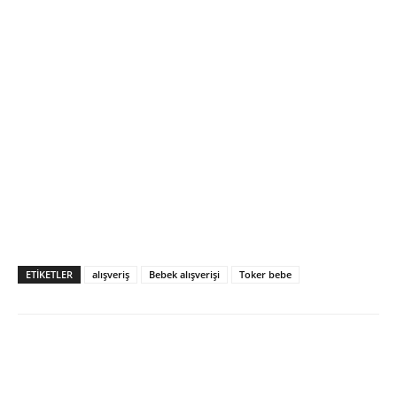
ETIKETLER
alışveriş
Bebek alışverişi
Toker bebe