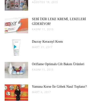
AĞUSTOS 18, 2015
SEBİ İXİR LEKE KREMİ, LEKELERİ
GİDERİYOR!
KASIM 11, 2015
Ducray Keracnyl Krem
MART 31, 2017
Oriflame Optimals Cilt Bakım Ürünleri
KASIM 11, 2015
Yamuna Korse İle Göbek Nasıl Toplanır?
MART 6, 2017