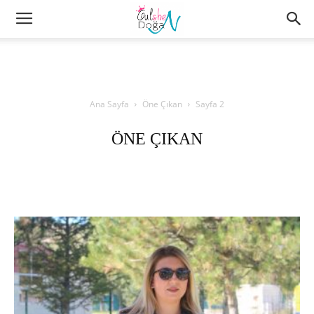
Ana Sayfa
Öne Çıkan
Sayfa 2
ÖNE ÇIKAN
Aile/Yaşam
Alışveriş
Basında
Deneyimlerim
Etkinlik
Genel
GulshenStyle
Güzellik
Öne Çıkan