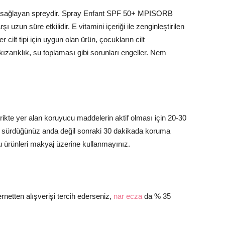
ı sağlayan spreydir. Spray Enfant SPF 50+ MPISORB
 uzun süre etkilidir. E vitamini içeriği ile zenginleştirilen
 cilt tipi için uygun olan ürün, çocukların cilt
 kızarıklık, su toplaması gibi sorunları engeller. Nem
erikte yer alan koruyucu maddelerin aktif olması için 20-30
i sürdüğünüz anda değil sonraki 30 dakikada koruma
u ürünleri makyaj üzerine kullanmayınız.
ernetten alışverişi tercih ederseniz,
nar ecza
da % 35