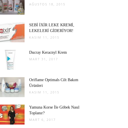
AĞUSTOS 18, 2015
SEBİ İXİR LEKE KREMİ,
LEKELERİ GİDERİYOR!
KASIM 11, 2015
Ducray Keracnyl Krem
MART 31, 2017
Oriflame Optimals Cilt Bakım
Ürünleri
KASIM 11, 2015
Yamuna Korse İle Göbek Nasıl
Toplanır?
MART 6, 2017