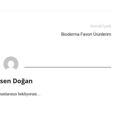
Sonraki İçerik
Bioderma Favori Ürünlerim
lsen Doğan
rumlarınızı bekliyorum...