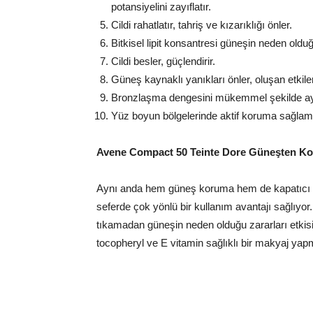
potansiyelini zayıflatır.
Cildi rahatlatır, tahriş ve kızarıklığı önler.
Bitkisel lipit konsantresi güneşin neden oldu
Cildi besler, güçlendirir.
Güneş kaynaklı yanıkları önler, oluşan etkile
Bronzlaşma dengesini mükemmel şekilde ayar
Yüz boyun bölgelerinde aktif koruma sağlamak
Avene Compact 50 Teinte Dore Güne
ş
ten Ko
Aynı anda hem güneş koruma hem de kapatıcı öz
seferde çok yönlü bir kullanım avantajı sağlıyo
tıkamadan güneşin neden olduğu zararları etkisi
tocopheryl ve E vitamin sağlıklı bir makyaj yapm