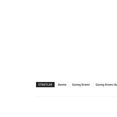
ETIKETLER
Avene
Güneş Kremi
Güneş Kremi A