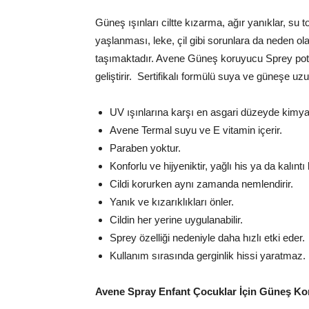
Güneş ışınları ciltte kızarma, ağır yanıklar, su 
yaşlanması, leke, çil gibi sorunlara da neden ola
taşımaktadır. Avene Güneş koruyucu Sprey potan
geliştirir. Sertifikalı formülü suya ve güneşe uzu
UV ışınlarına karşı en asgari düzeyde kimyasal
Avene Termal suyu ve E vitamin içerir.
Paraben yoktur.
Konforlu ve hijyeniktir, yağlı his ya da kalınt
Cildi korurken aynı zamanda nemlendirir.
Yanık ve kızarıklıkları önler.
Cildin her yerine uygulanabilir.
Sprey özelliği nedeniyle daha hızlı etki eder.
Kullanım sırasında gerginlik hissi yaratmaz.
Avene Spray Enfant Çocuklar
İ
çin Güne
ş
Kor