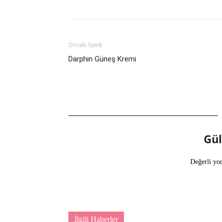
Önceki İçerik
Darphin Güneş Kremi
Gü
Değerli yo
İlgili Haberler