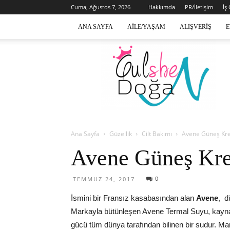
Cuma, Ağustos 7, 2026
Hakkımda
PR/İletişim
İş
ANA SAYFA
AILE/YAŞAM
ALIŞVERIŞ
E
Gülsen
Doğan
Ana Sayfa
Güzellik
Cilt Bakımı
Avene Güneş Kr
Avene Güneş Kr
0
TEMMUZ 24, 2017
İsmini bir Fransız kasabasından alan
Avene
, d
Markayla bütünleşen Avene Termal Suyu, kaynağında
gücü tüm dünya tarafından bilinen bir sudur. Ma