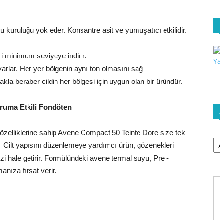
ğu kuruluğu yok eder. Konsantre asit ve yumuşatıcı etkilidir.
ri minimum seviyeye indirir.
lar. Her yer bölgenin aynı ton olmasını sağ
la beraber cildin her bölgesi için uygun olan bir üründür.
ruma Etkili Fondöten
elliklerine sahip Avene Compact 50 Teinte Dore size tek
Ar
r. Cilt yapısını düzenlemeye yardımcı ürün, gözenekleri
zi hale getirir. Formülündeki avene termal suyu, Pre -
anıza fırsat verir.