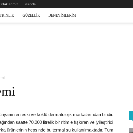
 Ortaklarımız
Basında
TKINLIK
GÜZELLIK
DENEYIMLERIM
emi
emi
ünyanın en eski ve köklü dermatolojik markalarından biridir.
n saatte 70.000 litrelik bir ritimle fışkıran ve iyileştirici
rka ürünlerinin hepsinde bu termal su kullanılmaktadır. Tüm