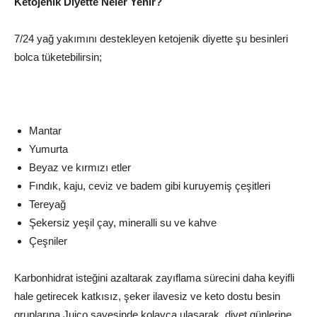
Ketojenik Diyette Neler Yenir?
7/24 yağ yakımını destekleyen ketojenik diyette şu besinleri
bolca tüketebilirsin;
Mantar
Yumurta
Beyaz ve kırmızı etler
Fındık, kaju, ceviz ve badem gibi kuruyemiş çeşitleri
Tereyağ
Şekersiz yeşil çay, mineralli su ve kahve
Çeşniler
Karbonhidrat isteğini azaltarak zayıflama sürecini daha keyifli
hale getirecek katkısız, şeker ilavesiz ve keto dostu besin
gruplarına Juico sayesinde kolayca ulaşarak, diyet günlerine