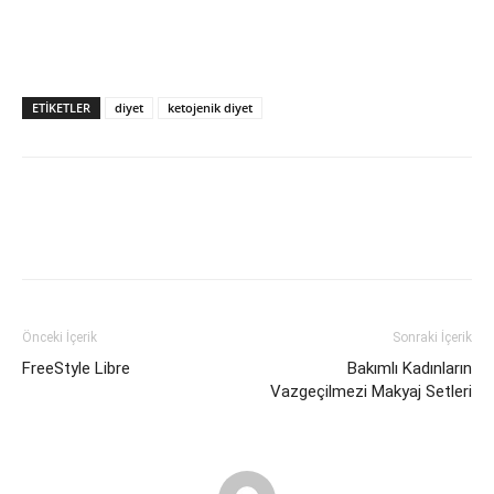
ETIKETLER
diyet
ketojenik diyet
Önceki İçerik
Sonraki İçerik
FreeStyle Libre
Bakımlı Kadınların
Vazgeçilmezi Makyaj Setleri