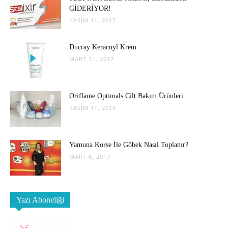
GİDERİYOR!
KASIM 11, 2015
Ducray Keracnyl Krem
MART 31, 2017
Oriflame Optimals Cilt Bakım Ürünleri
KASIM 11, 2015
Yamuna Korse İle Göbek Nasıl Toplanır?
MART 6, 2017
Yazı Aboneliği