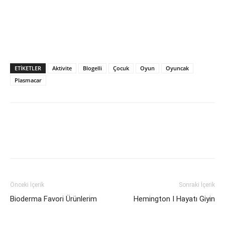
ETIKETLER
Aktivite
Blogelli
Çocuk
Oyun
Oyuncak
Plasmacar
Önceki İçerik
Sonraki İçerik
Bioderma Favori Ürünlerim
Hemington I Hayatı Giyin