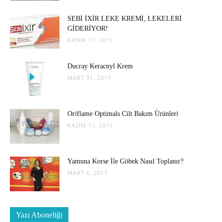
SEBİ İXİR LEKE KREMİ, LEKELERİ
GİDERİYOR!
KASIM 11, 2015
Ducray Keracnyl Krem
MART 31, 2017
Oriflame Optimals Cilt Bakım Ürünleri
KASIM 11, 2015
Yamuna Korse İle Göbek Nasıl Toplanır?
MART 6, 2017
Yazı Aboneliği